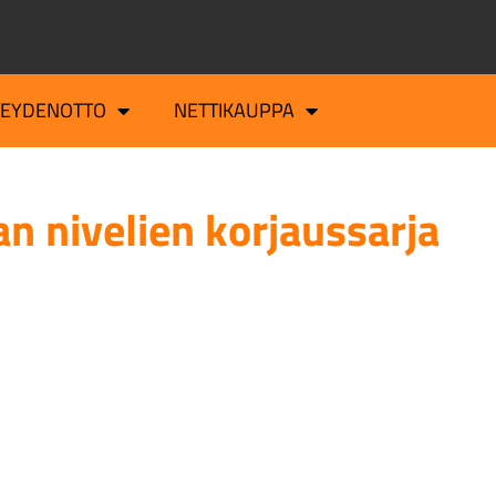
TEYDENOTTO
NETTIKAUPPA
n nivelien korjaussarja