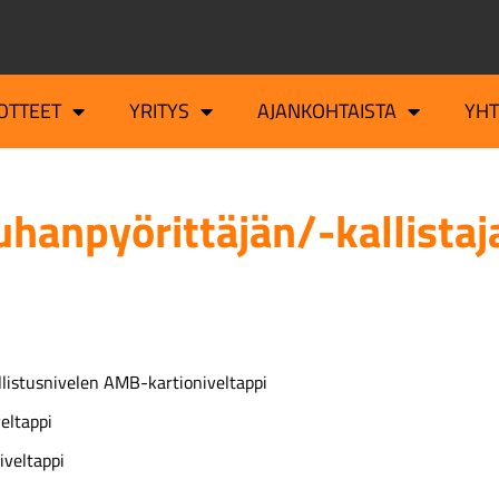
OTTEET
YRITYS
AJANKOHTAISTA
YH
hanpyörittäjän/-kallistaja
llistusnivelen AMB-kartioniveltappi
eltappi
iveltappi