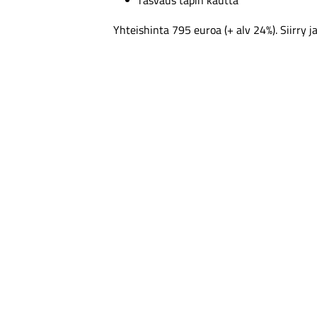
rasvaus tapin kautta
Yhteishinta 795 euroa (+ alv 24%). Siirry j