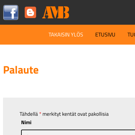
TAKAISIN YLÖS
ETUSIVU
TU
Palaute
Tähdellä
*
merkityt kentät ovat pakollisia
Nimi