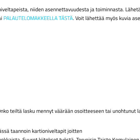
eltapeista, niiden asennettavuudesta ja toiminnasta. Lähetä 
ai
PALAUTELOMAKKEELLA TÄSTÄ
. Voit lähettää myös kuvia a
nko teiltä lasku mennyt väärään osoitteeseen tai unohtunut lait
ässä taannoin kartioniveltapit joitten
iluokkaista. Suuret kiitokset työstä. Terveisin Taisto Komulain