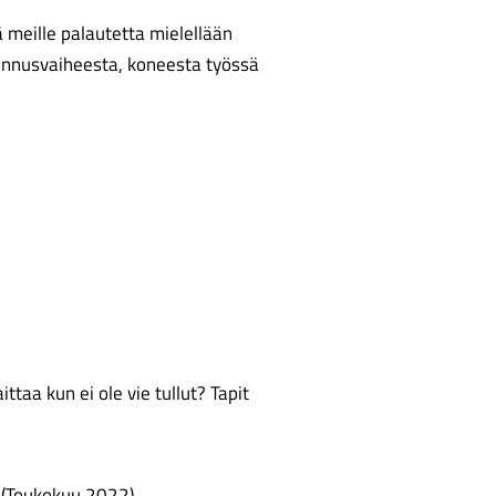
meille palautetta mielellään
sennusvaiheesta, koneesta työssä
taa kun ei ole vie tullut? Tapit
en (Toukokuu 2022)