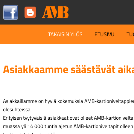
TAKAISIN YLÖS
ETUSIVU
TU
Asiakkaamme säästävät aika
Asiakkaillamme on hyviä kokemuksia AMB-kartioniveltappie
olosuhteissa.
Erityisen tyytyväisiä asiakkaat ovat olleet AMB-kartionivelt
muassa yli 14 000 tuntia ajetun AMB-kartioniveltapit olleen ”