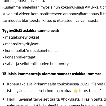
tuntia ajetuista nivelistä.
Kuulemme mielellään myös sinun kokemuksiasi AMB-kartioniv
kuvan tai videon kera osoitteeseen ambonus@ambonus.fi t
tai muusta tilanteesta. Kiitos jo etukäteen vaivannäöstä!
Tyytyväisiä asiakkaitamme ovat:
• metsäkoneyritykset
• maansiirtoyritykset
• konehuollot/metsäkonehuollot
• koneenrakentajat
• saha- ja selluteollisuuden huoltoyritykset
Tällaisia kommentteja olemme saaneet asiakkailtamme:
Koneurakoisija Pirkanmaalta toukokuussa 2022: ”Terve!
O
istu hyvin paikalleen ja homma rokkaa
kiitos teille. ”
Hei!!!!
Keväiset terveiset täältä Ahokylästä. Tilasin teiltä t
valmistus oli yllättävän ripeää ja joustavaa ja työ oli ens