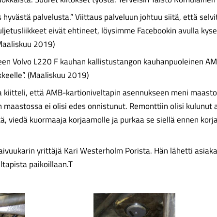
os hyvästä palvelusta.” Viittaus palveluun johtuu siitä, että sel
ljetusliikkeet eivät ehtineet, löysimme Facebookin avulla kysei
(Maaliskuu 2019)
meen Volvo L220 F kauhan kallistustangon kauhanpuoleinen AM
ikkeelle”. (Maaliskuu 2019)
ja kiitteli, että AMB-kartioniveltapin asennukseen meni maasto
maastossa ei olisi edes onnistunut. Remonttiin olisi kulunut a
tä, viedä kuormaaja korjaamolle ja purkaa se siellä ennen korj
Kaivuukarin yrittäjä Kari Westerholm Porista. Hän lähetti asi
tapista paikoillaan.T