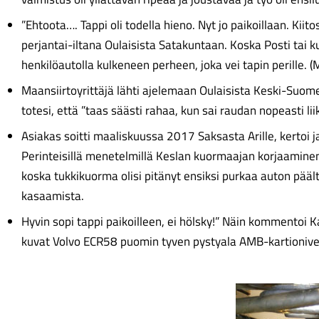
”Ehtoota…. Tappi oli todella hieno. Nyt jo paikoillaan. Kiit
perjantai-iltana Oulaisista Satakuntaan. Koska Posti tai ku
henkilöautolla kulkeneen perheen, joka vei tapin perille. 
Maansiirtoyrittäjä lähti ajelemaan Oulaisista Keski-Suo
totesi, että ”taas säästi rahaa, kun sai raudan nopeasti li
Asiakas soitti maaliskuussa 2017 Saksasta Arille, kertoi 
Perinteisillä menetelmillä Keslan kuormaajan korjaaminen 
koska tukkikuorma olisi pitänyt ensiksi purkaa auton pääl
kasaamista.
Hyvin sopi tappi paikoilleen, ei hölsky!” Näin kommentoi 
kuvat Volvo ECR58 puomin tyven pystyala AMB-kartionivel