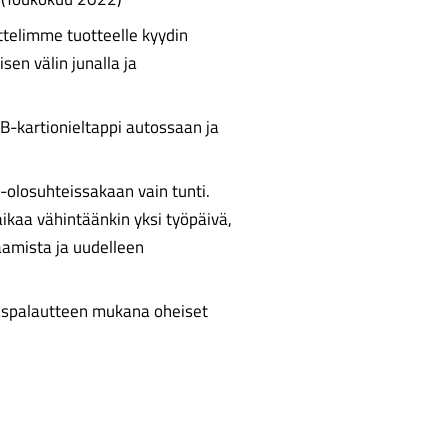
vittelimme tuotteelle kyydin
sen välin junalla ja
B-kartionieltappi autossaan ja
-olosuhteissakaan vain tunti.
ikaa vähintäänkin yksi työpäivä,
aamista ja uudelleen
akaspalautteen mukana oheiset