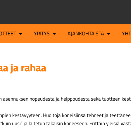
OTTEET
YRITYS
AJANKOHTAISTA
YH
a ja rahaa
n asennuksen nopeudesta ja helppoudesta sekä tuotteen kest
appien kestävyyteen. Huoltoja koneisiinsa tehneet ja teettänee
kuin uusi” ja laitetun takaisin koneeseen. Erittäin yleisiä va