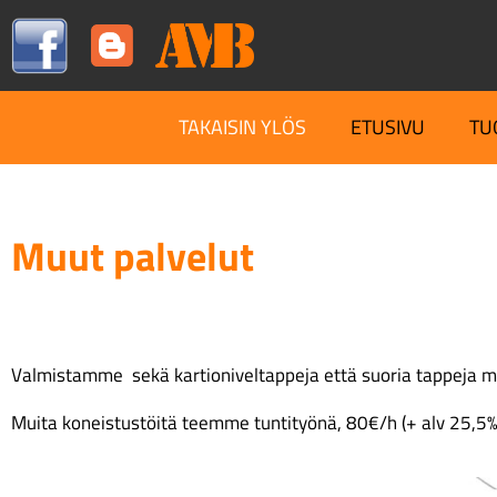
TAKAISIN YLÖS
ETUSIVU
TU
Muut palvelut
Valmistamme sekä kartioniveltappeja että suoria tappeja myös
Muita koneistustöitä teemme tuntityönä, 80€/h (+ alv 25,5%