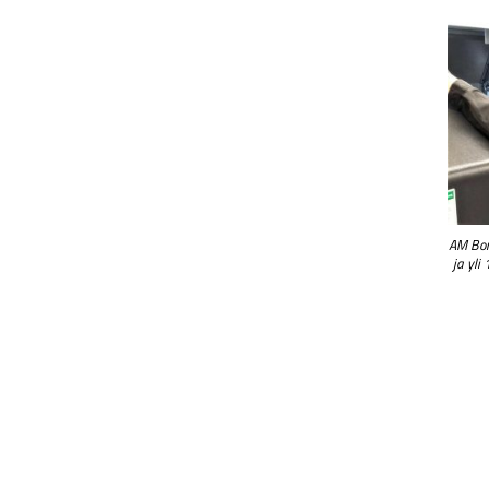
AM Bon
ja yli