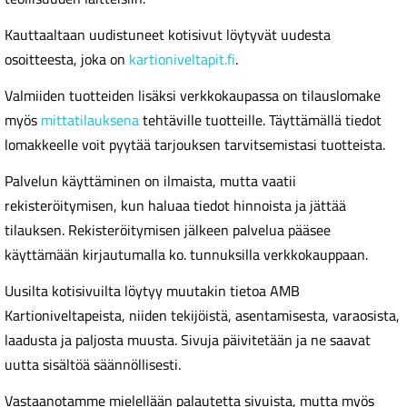
Kauttaaltaan uudistuneet kotisivut löytyvät uudesta
osoitteesta, joka on
kartioniveltapit.fi
.
Valmiiden tuotteiden lisäksi verkkokaupassa on tilauslomake
myös
mittatilauksena
tehtäville tuotteille. Täyttämällä tiedot
lomakkeelle voit pyytää tarjouksen tarvitsemistasi tuotteista.
Palvelun käyttäminen on ilmaista, mutta vaatii
rekisteröitymisen, kun haluaa tiedot hinnoista ja jättää
tilauksen. Rekisteröitymisen jälkeen palvelua pääsee
käyttämään kirjautumalla ko. tunnuksilla verkkokauppaan.
Uusilta kotisivuilta löytyy muutakin tietoa AMB
Kartioniveltapeista, niiden tekijöistä, asentamisesta, varaosista,
laadusta ja paljosta muusta. Sivuja päivitetään ja ne saavat
uutta sisältöä säännöllisesti.
Vastaanotamme mielellään palautetta sivuista, mutta myös