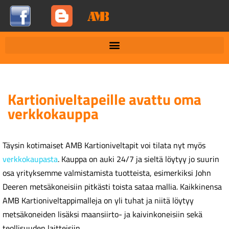
Kartioniveltapeille avattu oma
verkkokauppa
Täysin kotimaiset AMB Kartioniveltapit voi tilata nyt myös
verkkokaupasta
. Kauppa on auki 24/7 ja sieltä löytyy jo suurin
osa yrityksemme valmistamista tuotteista, esimerkiksi John
Deeren metsäkoneisiin pitkästi toista sataa mallia. Kaikkinensa
AMB Kartioniveltappimalleja on yli tuhat ja niitä löytyy
metsäkoneiden lisäksi maansiirto- ja kaivinkoneisiin sekä
teollisuuden laitteisiin.