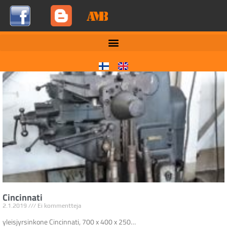
Cincinnati
2.1.2019
Ei kommentteja
yleisjyrsinkone Cincinnati, 700 x 400 x 250…