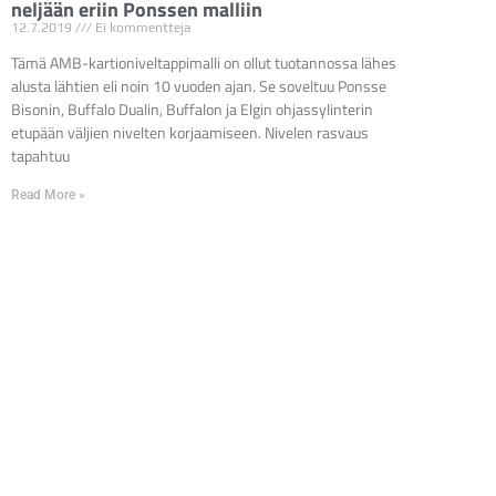
neljään eriin Ponssen malliin
12.7.2019
Ei kommentteja
Tämä AMB-kartioniveltappimalli on ollut tuotannossa lähes
alusta lähtien eli noin 10 vuoden ajan. Se soveltuu Ponsse
Bisonin, Buffalo Dualin, Buffalon ja Elgin ohjassylinterin
etupään väljien nivelten korjaamiseen. Nivelen rasvaus
tapahtuu
Read More »