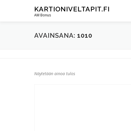
Siirry
KARTIONIVELTAPIT.FI
sisältöön
AM Bonus
AVAINSANA:
1010
Näytetään ainoa tulos