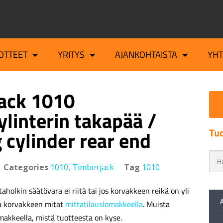
OTTEET
YRITYS
AJANKOHTAISTA
YH
ack 1010
ylinterin takapää /
Tuo
 cylinder rear end
Categories
1010
,
Timberjack
Tag
1010
aholkin säätövara ei riitä tai jos korvakkeen reikä on yli
a korvakkeen mitat
mittatilauslomakkeella
. Muista
makkeella, mistä tuotteesta on kyse.