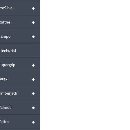
+
ProSilva
+
Rottne
+
Sampo
Steelwrist
+
Supergrip
+
Terex
+
Timberjack
+
Valmet
+
altra