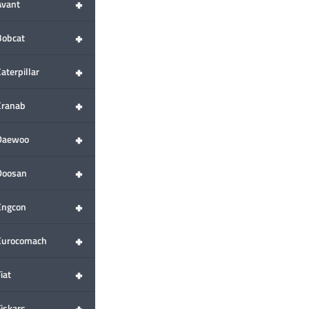
+
Avant
+
Bobcat
+
aterpillar
+
Cranab
+
Daewoo
+
Doosan
+
Engcon
+
Eurocomach
+
iat
+
Fiskars