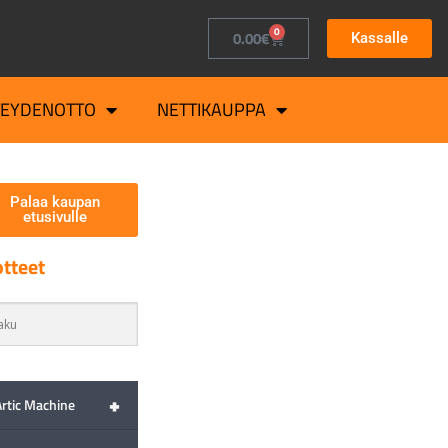
0
0.00
€
Kassalle
TEYDENOTTO
NETTIKAUPPA
Palaa kaupan
etusivulle
tteet
+
Artic Machine