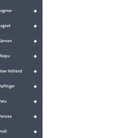
+
Logmer
+
Logset
+
Lännen
+
Moipu
+
New Holland
+
alfinger
+
Patu
+
Ponsse
+
rofi