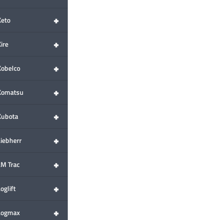
+
Keto
+
ire
+
Kobelco
+
Komatsu
+
Kubota
+
Liebherr
+
LM Trac
+
oglift
+
Logmax