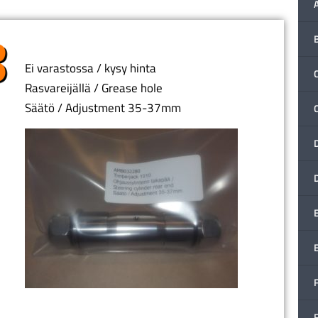
Ei varastossa / kysy hinta
C
Rasvareijällä / Grease hole
Säätö / Adjustment 35-37mm
F