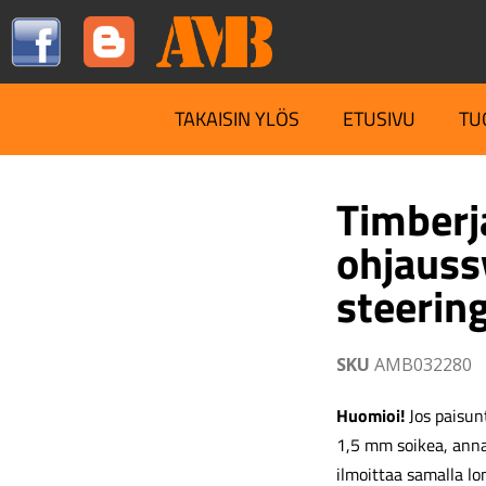
TAKAISIN YLÖS
ETUSIVU
TU
Timberj
ohjauss
steering
SKU
AMB032280
Huomioi!
Jos paisunt
1,5 mm soikea, ann
ilmoittaa samalla lo