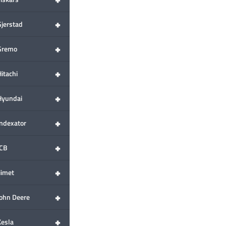
+
Gjerstad
+
Gremo
+
itachi
+
Hyundai
+
Indexator
+
JCB
+
iimet
+
John Deere
+
Kesla