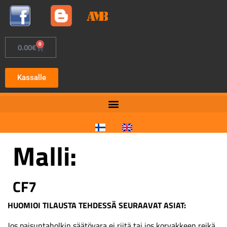
0
0.00
€
Kassalle
Malli:
CF7
HUOMIOI TILAUSTA TEHDESSÄ SEURAAVAT ASIAT:
Jos paisuntaholkin säätövara ei riitä tai jos korvakkeen reikä