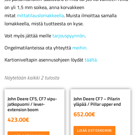
on yli 1,5 mm soikea, anna korvakkeen
mitat
mittatilauslomakkeella
. Muista ilmoittaa samalla
lomakkeella, mistä tuotteesta on kyse.
Voit myös jättää meille
tarjouspyynnön
.
Ongelmatilanteissa ota yhteyttä
meihin.
Kartioniveltapin asennusohjeen löydät
täältä.
Näytetään kaikki 2 tulosta
John Deere CF5, CF7 vipu-
John Deere CF7 – Pilarin
jatkopuomi / lever-
yläpää / Pillar upper end
extension boom
652.00
€
423.00
€
LISÄÄ OSTOSKORIIN