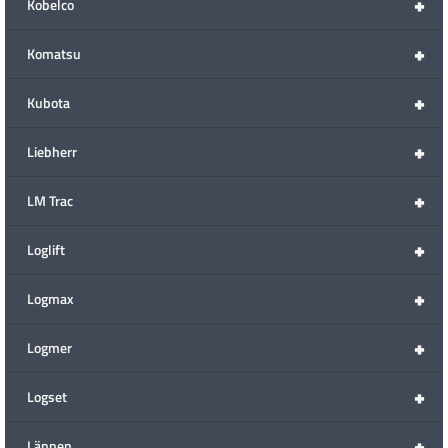
+
Kobelco
+
Komatsu
+
Kubota
+
Liebherr
+
LM Trac
+
Loglift
+
Logmax
+
Logmer
+
Logset
+
Lännen