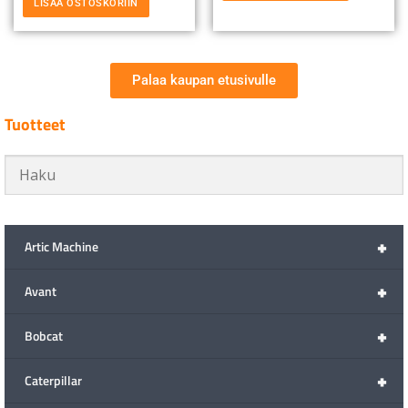
LISÄÄ OSTOSKORIIN
Palaa kaupan etusivulle
Tuotteet
+
Artic Machine
+
Avant
+
Bobcat
+
Caterpillar