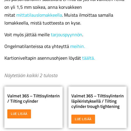
on yli 1,5 mm soikea, anna korvakkeen
mitat
mittatilauslomakkeella
. Muista ilmoittaa samalla
lomakkeella, mistä tuotteesta on kyse.
Voit myös jättää meille
tarjouspyynnön
.
Ongelmatilanteissa ota yhteyttä
meihin.
Kartioniveltapin asennusohjeen löydät
täältä.
Näytetään kaikki 2 tulosta
Valmet 365 – Tilttisylinterin
Valmet 365 – Tilttisylinterin
/ Tilting cylinder
läpikiristyksellä / Tilting
cylinder trough tightening
LUE LISÄÄ
LUE LISÄÄ