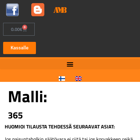
0
0.00
€
Kassalle
Malli:
365
HUOMIOI TILAUSTA TEHDESSÄ SEURAAVAT ASIAT:
Jos paisuntaholkin säätövara ei riitä tai jos korvakkeen reikä