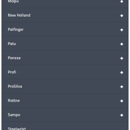
+
Moipu
+
New Holland
+
Palfinger
+
Patu
+
Ponsse
+
Profi
+
ProSilva
+
Rottne
+
Sampo
Steelwrist