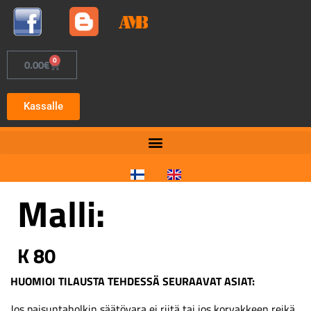
0
0.00
€
Kassalle
Malli:
K 80
HUOMIOI TILAUSTA TEHDESSÄ SEURAAVAT ASIAT:
Jos paisuntaholkin säätövara ei riitä tai jos korvakkeen reikä