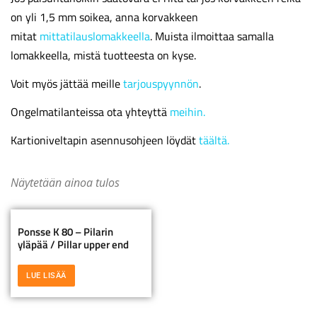
on yli 1,5 mm soikea, anna korvakkeen
mitat
mittatilauslomakkeella
. Muista ilmoittaa samalla
lomakkeella, mistä tuotteesta on kyse.
Voit myös jättää meille
tarjouspyynnön
.
Ongelmatilanteissa ota yhteyttä
meihin.
Kartioniveltapin asennusohjeen löydät
täältä.
Näytetään ainoa tulos
Ponsse K 80 – Pilarin
yläpää / Pillar upper end
LUE LISÄÄ