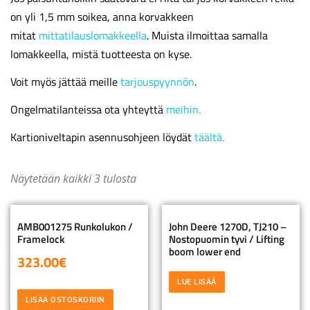
on yli 1,5 mm soikea, anna korvakkeen
mitat
mittatilauslomakkeella
. Muista ilmoittaa samalla
lomakkeella, mistä tuotteesta on kyse.
Voit myös jättää meille
tarjouspyynnön
.
Ongelmatilanteissa ota yhteyttä
meihin.
Kartioniveltapin asennusohjeen löydät
täältä.
Näytetään kaikki 3 tulosta
AMB001275 Runkolukon /
John Deere 1270D, TJ210 –
Framelock
Nostopuomin tyvi / Lifting
boom lower end
323.00
€
LUE LISÄÄ
LISÄÄ OSTOSKORIIN