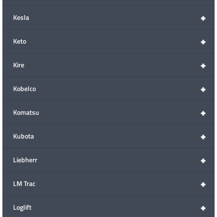
+
Kesla
+
Keto
+
Kire
+
Kobelco
+
Komatsu
+
Kubota
+
Liebherr
+
LM Trac
+
Loglift