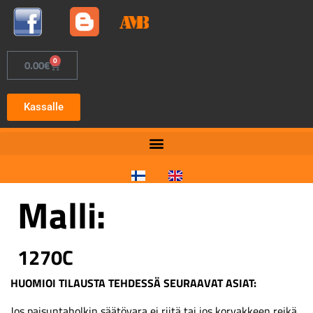
0
0.00
€
Kassalle
Malli:
1270C
HUOMIOI TILAUSTA TEHDESSÄ SEURAAVAT ASIAT:
Jos paisuntaholkin säätövara ei riitä tai jos korvakkeen reikä