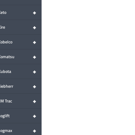
+
Keto
+
ire
+
Kobelco
+
Komatsu
+
Kubota
+
Liebherr
+
LM Trac
+
oglift
+
Logmax