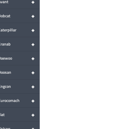
+
Avant
+
Bobcat
+
aterpillar
+
Cranab
+
Daewoo
+
Doosan
+
Engcon
+
Eurocomach
+
iat
+
Fiskars