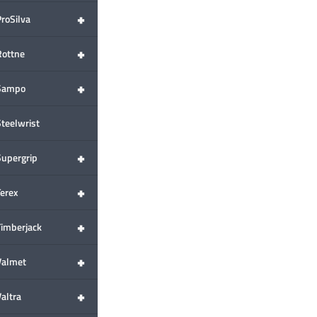
+
ProSilva
+
Rottne
+
Sampo
Steelwrist
+
Supergrip
+
Terex
+
Timberjack
+
Valmet
+
altra