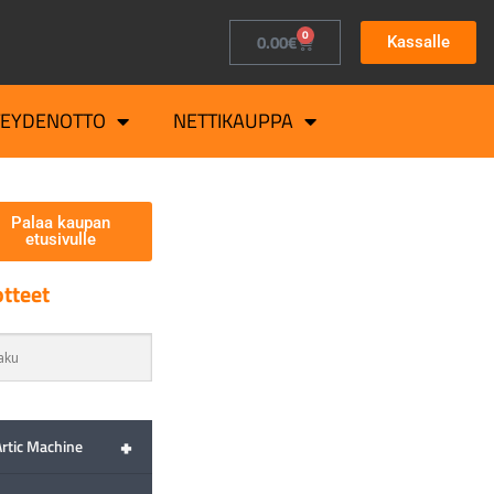
0
0.00
€
Kassalle
TEYDENOTTO
NETTIKAUPPA
Palaa kaupan
etusivulle
tteet
+
Artic Machine