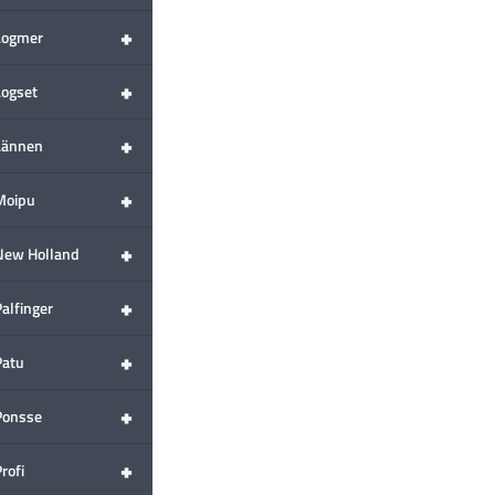
+
Logmer
+
Logset
+
Lännen
+
Moipu
+
New Holland
+
alfinger
+
Patu
+
Ponsse
+
rofi