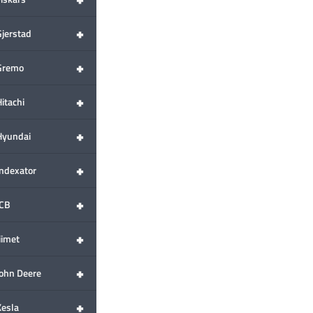
+
Gjerstad
+
Gremo
+
itachi
+
Hyundai
+
Indexator
+
JCB
+
iimet
+
John Deere
+
Kesla