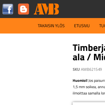
TAKAISIN YLÖS
ETUSIVU
TU
Timberj
ala / Mi
SKU
AMB621549
Huomioi!
Jos paisunt
1,5 mm soikea, ann
ilmoittaa samalla lo