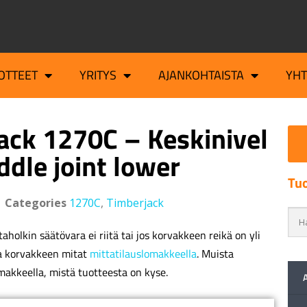
OTTEET
YRITYS
AJANKOHTAISTA
YH
ack 1270C – Keskinivel
ddle joint lower
Tuo
Categories
1270C
,
Timberjack
aholkin säätövara ei riitä tai jos korvakkeen reikä on yli
a korvakkeen mitat
mittatilauslomakkeella
. Muista
makkeella, mistä tuotteesta on kyse.