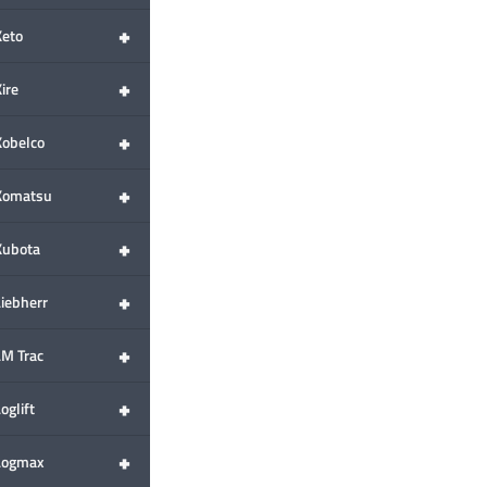
+
Keto
+
ire
+
Kobelco
+
Komatsu
+
Kubota
+
Liebherr
+
LM Trac
+
oglift
+
Logmax