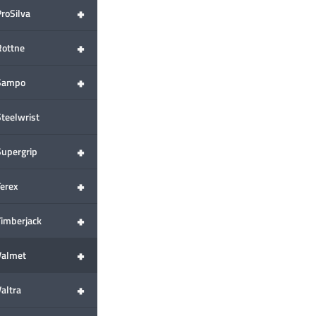
+
ProSilva
+
Rottne
+
Sampo
Steelwrist
+
Supergrip
+
Terex
+
Timberjack
+
Valmet
+
altra