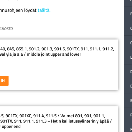
ennusohjeen löydät
täältä.
tulosta
C
0, 845, 855.1, 901.2, 901.3, 901.5, 901TX, 911, 911.1, 911.2,
vel ylä ja ala / middle joint upper and lower
IIN
F
5, 901TX, 901XC, 911.4, 911.5 / Valmet 801, 901, 901.1,
 901TX, 911, 911.1, 911.3 – Hytin kallistussylinterin yläpää /
er upper end