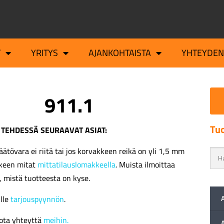
T
YRITYS
AJANKOHTAISTA
YHTEYDEN
911.1
Tuo
 TEHDESSÄ SEURAAVAT ASIAT:
äätövara ei riitä tai jos korvakkeen reikä on yli 1,5 mm
kkeen mitat
mittatilauslomakkeella
. Muista ilmoittaa
, mistä tuotteesta on kyse.
ille
tarjouspyynnön
.
ota yhteyttä
meihin.