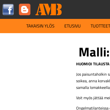
TAKAISIN YLÖS
ETUSIVU
TUOTTEE
Malli:
HUOMIOI TILAUSTA
Jos paisuntaholkin s
soikea, anna korva
samalla lomakkeella
Voit myös jättää me
Ongelmatilanteissa 