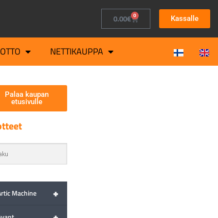
0
0.00
€
Kassalle
OTTO
NETTIKAUPPA
Palaa kaupan
etusivulle
tteet
+
Artic Machine
+
Avant