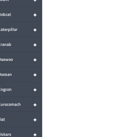
+
Bobcat
+
aterpillar
+
Cranab
+
Daewoo
+
Doosan
+
Engcon
+
Eurocomach
+
iat
+
Fiskars