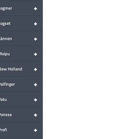
+
Logmer
+
Logset
+
Lännen
+
Moipu
+
New Holland
+
alfinger
+
Patu
+
Ponsse
+
rofi