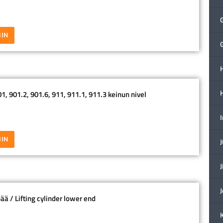
IIN
H
, 901.2, 901.6, 911, 911.1, 911.3 keinun nivel
IIN
J
ää / Lifting cylinder lower end