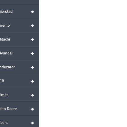
+
Gjerstad
+
Gremo
+
itachi
+
Hyundai
+
Indexator
+
JCB
+
iimet
+
John Deere
+
Kesla