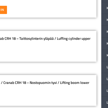
IIN
K
b CRH 18 – Taittosylinterin yläpää / Luffing cylinder upper
 / Cranab CRH 18 – Nostopuomin tyvi / Lifting boom lower
L