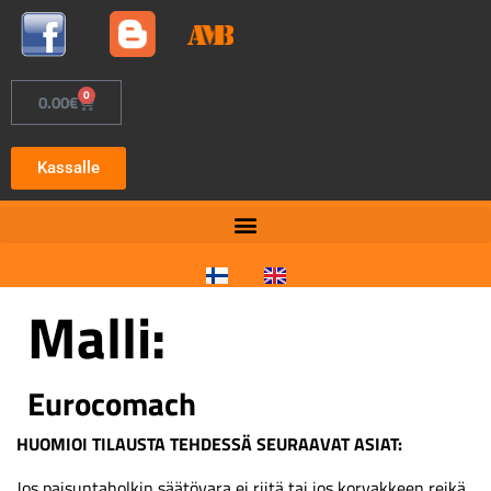
0
0.00
€
Kassalle
Malli:
Eurocomach
HUOMIOI TILAUSTA TEHDESSÄ SEURAAVAT ASIAT:
Jos paisuntaholkin säätövara ei riitä tai jos korvakkeen reikä