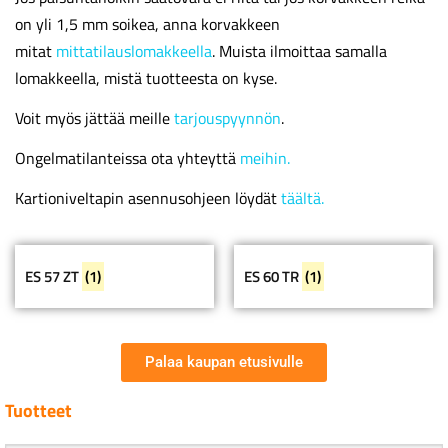
on yli 1,5 mm soikea, anna korvakkeen
mitat
mittatilauslomakkeella
. Muista ilmoittaa samalla
lomakkeella, mistä tuotteesta on kyse.
Voit myös jättää meille
tarjouspyynnön
.
Ongelmatilanteissa ota yhteyttä
meihin.
Kartioniveltapin asennusohjeen löydät
täältä.
ES 57 ZT
(1)
ES 60 TR
(1)
Palaa kaupan etusivulle
Tuotteet