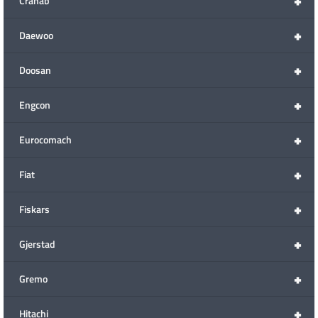
+
Cranab
+
Daewoo
+
Doosan
+
Engcon
+
Eurocomach
+
Fiat
+
Fiskars
+
Gjerstad
+
Gremo
+
Hitachi