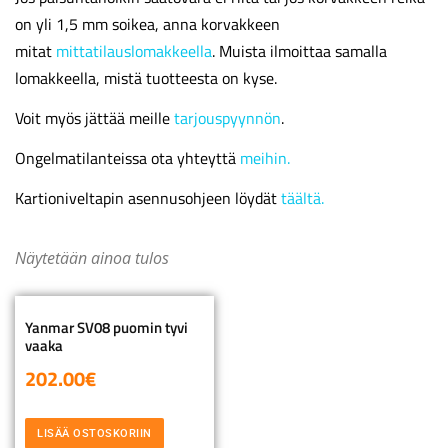
on yli 1,5 mm soikea, anna korvakkeen
mitat
mittatilauslomakkeella
. Muista ilmoittaa samalla
lomakkeella, mistä tuotteesta on kyse.
Voit myös jättää meille
tarjouspyynnön
.
Ongelmatilanteissa ota yhteyttä
meihin.
Kartioniveltapin asennusohjeen löydät
täältä.
Näytetään ainoa tulos
Yanmar SV08 puomin tyvi
vaaka
202.00
€
LISÄÄ OSTOSKORIIN