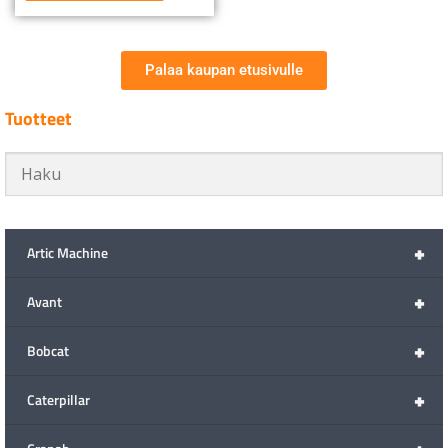
Palaa kaupan etusivulle
Tuotteet
+
Artic Machine
+
Avant
+
Bobcat
+
Caterpillar