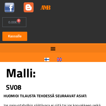
0
0.00
€
Kassalle
Malli:
SV08
HUOMIOI TILAUSTA TEHDESSÄ SEURAAVAT ASIAT:
Jos paisuntaholkin säätövara ei riitä tai jos korvakkeen reikä