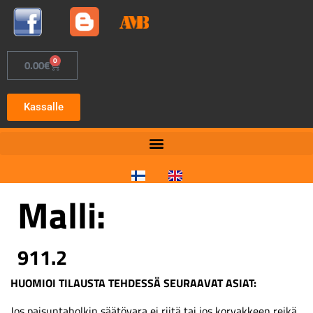
0
0.00
€
Kassalle
Malli:
911.2
HUOMIOI TILAUSTA TEHDESSÄ SEURAAVAT ASIAT:
Jos paisuntaholkin säätövara ei riitä tai jos korvakkeen reikä