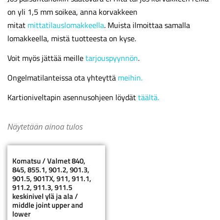
on yli 1,5 mm soikea, anna korvakkeen
mitat
mittatilauslomakkeella
. Muista ilmoittaa samalla
lomakkeella, mistä tuotteesta on kyse.
Voit myös jättää meille
tarjouspyynnön
.
Ongelmatilanteissa ota yhteyttä
meihin.
Kartioniveltapin asennusohjeen löydät
täältä.
Näytetään ainoa tulos
Komatsu / Valmet 840,
845, 855.1, 901.2, 901.3,
901.5, 901TX, 911, 911.1,
911.2, 911.3, 911.5
keskinivel ylä ja ala /
middle joint upper and
lower