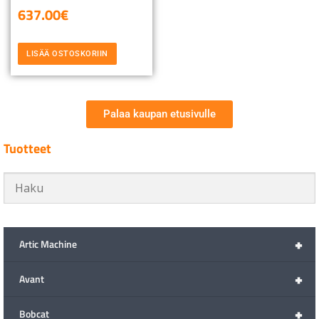
637.00
€
LISÄÄ OSTOSKORIIN
Palaa kaupan etusivulle
Tuotteet
+
Artic Machine
+
Avant
+
Bobcat