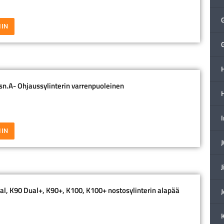
IIN
H
 sn.A- Ohjaussylinterin varrenpuoleinen
IIN
J
l, K90 Dual+, K90+, K100, K100+ nostosylinterin alapää