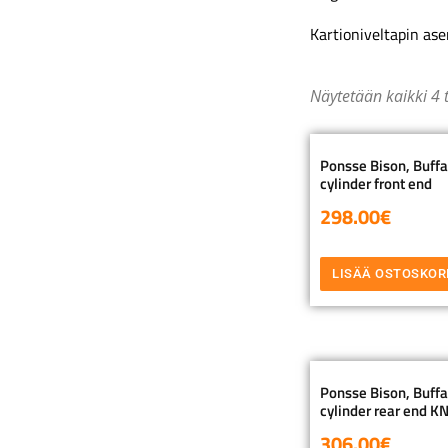
Kartioniveltapin as
Näytetään kaikki 4 
Ponsse Bison, Buffal
cylinder front end
298.00
€
LISÄÄ OSTOSKOR
Ponsse Bison, Buffal
cylinder rear end 
306.00
€