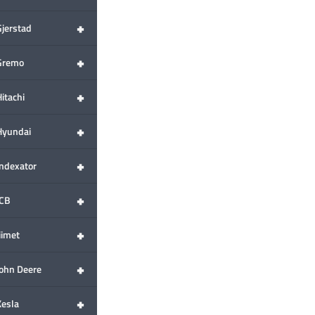
+
Gjerstad
+
Gremo
+
itachi
+
Hyundai
+
Indexator
+
JCB
+
iimet
+
John Deere
+
Kesla