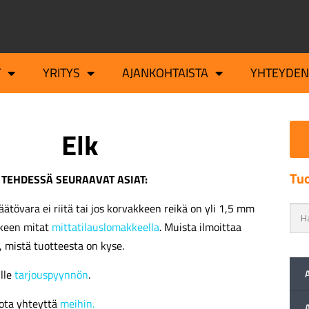
T
YRITYS
AJANKOHTAISTA
YHTEYDEN
Elk
Tuo
 TEHDESSÄ SEURAAVAT ASIAT:
äätövara ei riitä tai jos korvakkeen reikä on yli 1,5 mm
kkeen mitat
mittatilauslomakkeella
. Muista ilmoittaa
, mistä tuotteesta on kyse.
ille
tarjouspyynnön
.
ota yhteyttä
meihin.