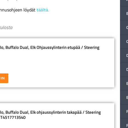
ennusohjeen löydät
täältä.
tulosta
C
o, Buffalo Dual, Elk Ohjaussylinterin etupää / Steering
IIN
F
o, Buffalo Dual, Elk ohjaussylinterin takapää / Steering
KNT4517713540