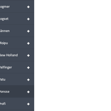
+
Logmer
+
Logset
+
Lännen
+
Moipu
+
New Holland
+
alfinger
+
Patu
+
Ponsse
+
rofi