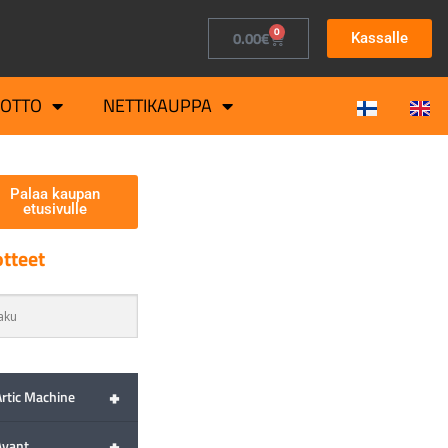
0
0.00
€
Kassalle
OTTO
NETTIKAUPPA
Palaa kaupan
etusivulle
tteet
+
Artic Machine
+
Avant