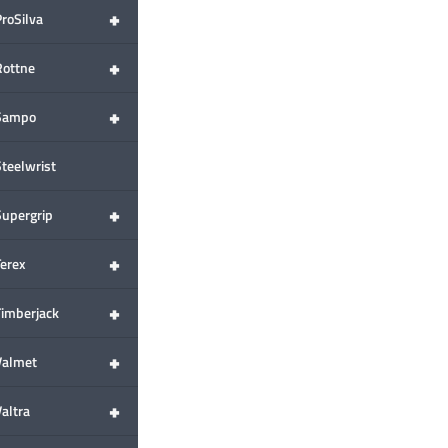
+
ProSilva
+
Rottne
+
Sampo
Steelwrist
+
Supergrip
+
Terex
+
Timberjack
+
Valmet
+
altra