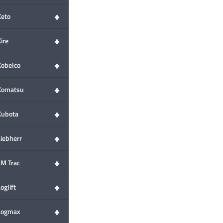
+
Keto
+
ire
+
Kobelco
+
Komatsu
+
Kubota
+
Liebherr
+
LM Trac
+
oglift
+
Logmax