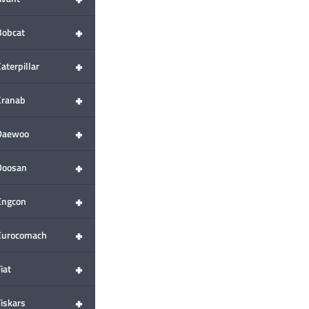
+
Bobcat
+
aterpillar
+
Cranab
+
Daewoo
+
Doosan
+
Engcon
+
Eurocomach
+
iat
+
Fiskars