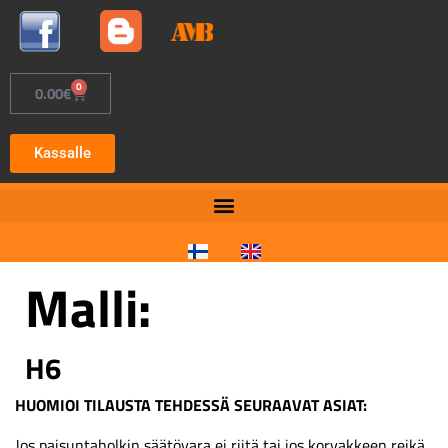
0
0.00
€
Kassalle
Malli:
H6
HUOMIOI TILAUSTA TEHDESSÄ SEURAAVAT ASIAT:
Jos paisuntaholkin säätövara ei riitä tai jos korvakkeen reikä