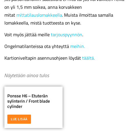
on yli 1,5 mm soikea, anna korvakkeen
mitat
mittatilauslomakkeella
. Muista ilmoittaa samalla
lomakkeella, mistä tuotteesta on kyse.
Voit myös jättää meille
tarjouspyynnön
.
Ongelmatilanteissa ota yhteyttä
meihin.
Kartioniveltapin asennusohjeen löydät
täältä.
Näytetään ainoa tulos
Ponsse H6 – Etuterän
sylinterin / Front blade
cylinder
LUE LISÄÄ