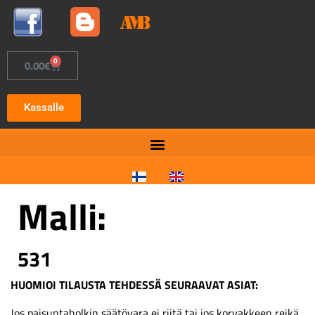
0
0.00
€
Kassalle
Malli:
531
HUOMIOI TILAUSTA TEHDESSÄ SEURAAVAT ASIAT:
Jos paisuntaholkin säätövara ei riitä tai jos korvakkeen reikä