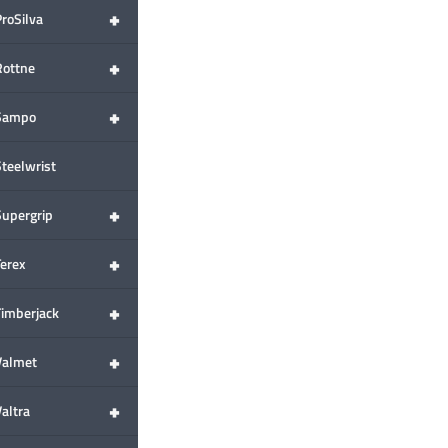
+
ProSilva
+
Rottne
+
Sampo
Steelwrist
+
Supergrip
+
Terex
+
Timberjack
+
Valmet
+
altra