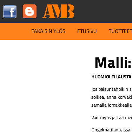
TAKAISIN YLÖS
ETUSIVU
TUOTTEE
Malli:
HUOMIOI TILAUSTA
Jos paisuntaholkin s
soikea, anna korva
samalla lomakkeella
Voit myös jättää me
Ongelmatilanteissa 