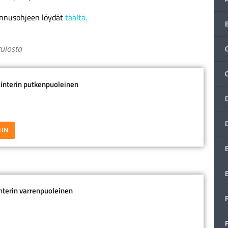
ennusohjeen löydät
täältä.
tulosta
C
linterin putkenpuoleinen
IIN
interin varrenpuoleinen
F