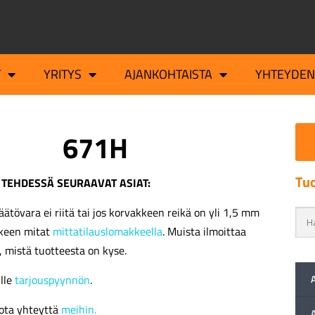
T
YRITYS
AJANKOHTAISTA
YHTEYDEN
671H
Tuo
 TEHDESSÄ SEURAAVAT ASIAT:
äätövara ei riitä tai jos korvakkeen reikä on yli 1,5 mm
kkeen mitat
mittatilauslomakkeella
. Muista ilmoittaa
, mistä tuotteesta on kyse.
ille
tarjouspyynnön
.
ota yhteyttä
meihin.