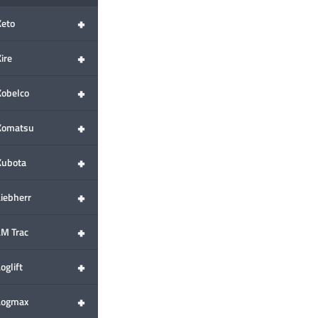
+
Keto
+
ire
+
Kobelco
+
Komatsu
+
Kubota
+
Liebherr
+
LM Trac
+
oglift
+
Logmax