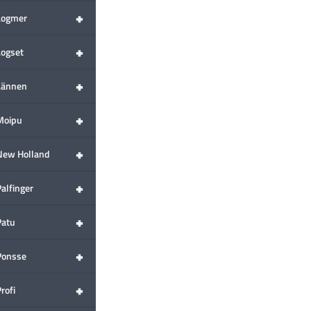
+
Logmer
+
Logset
+
Lännen
+
Moipu
+
New Holland
+
alfinger
+
Patu
+
Ponsse
+
rofi