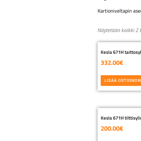
Kartioniveltapin as
Näytetään kaikki 2 
Kesla 671H taittosy
332.00
€
LISÄÄ OSTOSKOR
Kesla 671H tilttisyl
200.00
€