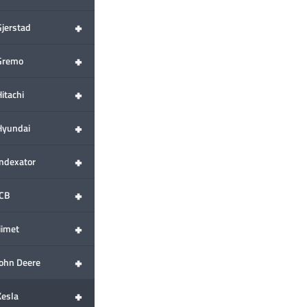
+
Gjerstad
+
Gremo
+
itachi
+
Hyundai
+
Indexator
+
JCB
+
iimet
+
John Deere
+
Kesla