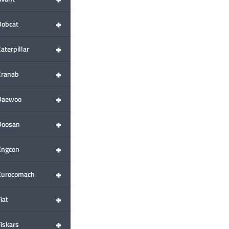
+
Bobcat
+
aterpillar
+
Cranab
+
Daewoo
+
Doosan
+
Engcon
+
Eurocomach
+
iat
+
Fiskars