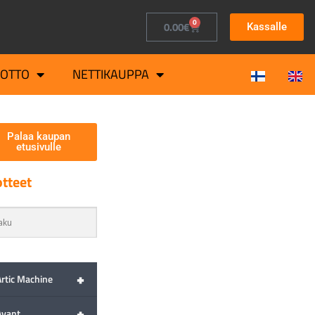
0
0.00
€
Kassalle
OTTO
NETTIKAUPPA
Palaa kaupan
etusivulle
tteet
+
Artic Machine
+
Avant