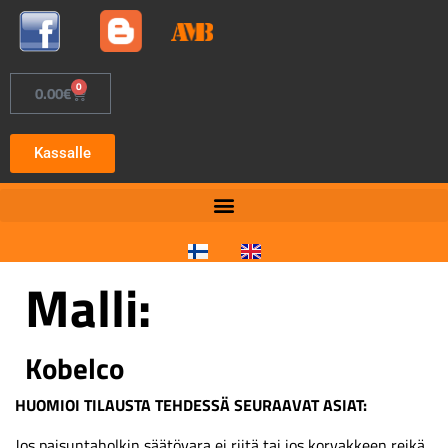
0
0.00
€
Kassalle
Malli:
Kobelco
HUOMIOI TILAUSTA TEHDESSÄ SEURAAVAT ASIAT:
Jos paisuntaholkin säätövara ei riitä tai jos korvakkeen reikä