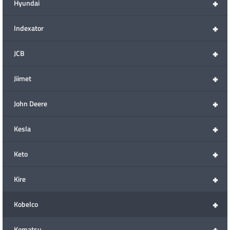
+
Hyundai
+
Indexator
+
JCB
+
Jiimet
+
John Deere
+
Kesla
+
Keto
+
Kire
+
Kobelco
+
Komatsu