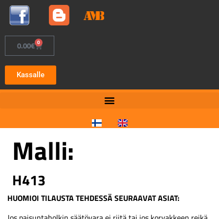
0
0.00
€
Kassalle
Malli:
H413
HUOMIOI TILAUSTA TEHDESSÄ SEURAAVAT ASIAT:
Jos paisuntaholkin säätövara ei riitä tai jos korvakkeen reikä