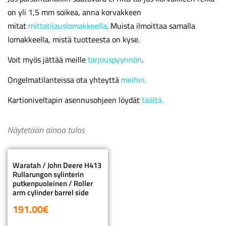
on yli 1,5 mm soikea, anna korvakkeen
mitat
mittatilauslomakkeella
. Muista ilmoittaa samalla
lomakkeella, mistä tuotteesta on kyse.
Voit myös jättää meille
tarjouspyynnön
.
Ongelmatilanteissa ota yhteyttä
meihin.
Kartioniveltapin asennusohjeen löydät
täältä.
Näytetään ainoa tulos
Waratah / John Deere H413
Rullarungon sylinterin
putkenpuoleinen / Roller
arm cylinder barrel side
191.00
€