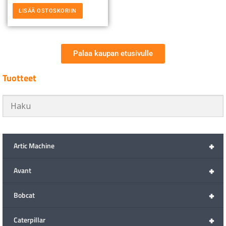
LISÄÄ OSTOSKORIIN
Palaa kaupan etusivulle
Tuotteet
+
Artic Machine
+
Avant
+
Bobcat
+
Caterpillar