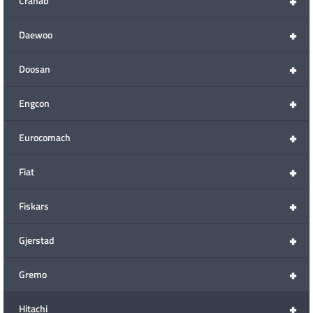
+
Cranab
+
Daewoo
+
Doosan
+
Engcon
+
Eurocomach
+
Fiat
+
Fiskars
+
Gjerstad
+
Gremo
+
Hitachi