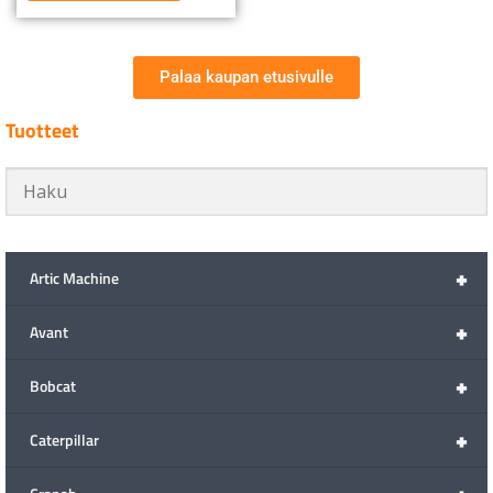
Palaa kaupan etusivulle
Tuotteet
+
Artic Machine
+
Avant
+
Bobcat
+
Caterpillar