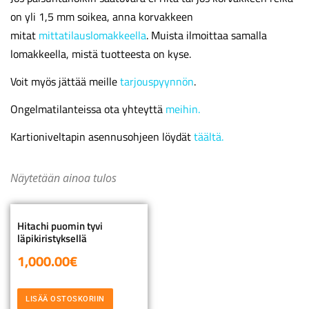
on yli 1,5 mm soikea, anna korvakkeen
mitat
mittatilauslomakkeella
. Muista ilmoittaa samalla
lomakkeella, mistä tuotteesta on kyse.
Voit myös jättää meille
tarjouspyynnön
.
Ongelmatilanteissa ota yhteyttä
meihin.
Kartioniveltapin asennusohjeen löydät
täältä.
Näytetään ainoa tulos
Hitachi puomin tyvi
läpikiristyksellä
1,000.00
€
LISÄÄ OSTOSKORIIN