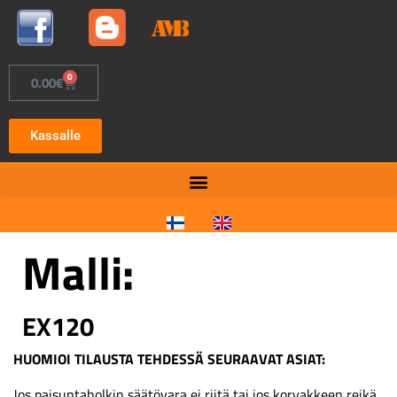
0
0.00
€
Kassalle
Malli:
EX120
HUOMIOI TILAUSTA TEHDESSÄ SEURAAVAT ASIAT:
Jos paisuntaholkin säätövara ei riitä tai jos korvakkeen reikä