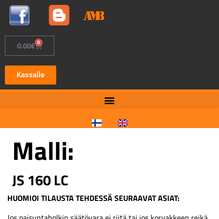
0
0.00
€
Kassalle
Malli:
JS 160 LC
HUOMIOI TILAUSTA TEHDESSÄ SEURAAVAT ASIAT:
Jos paisuntaholkin säätövara ei riitä tai jos korvakkeen reikä