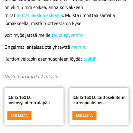
on yli 1,5 mm soikea, anna korvakkeen
mitat
mittatilauslomakkeella
. Muista ilmoittaa samalla
lomakkeella, mistä tuotteesta on kyse.
Voit myös jättää meille
tarjouspyynnön
.
Ongelmatilanteissa ota yhteyttä
meihin.
Kartioniveltapin asennusohjeen löydät
täältä.
Näytetään kaikki 2 tulosta
JCB JS 160 LC
JCB JS 160 LC taittosylinterin
nostosylinterin alapää
varrenpuoleinen
LUE LISÄÄ
LUE LISÄÄ