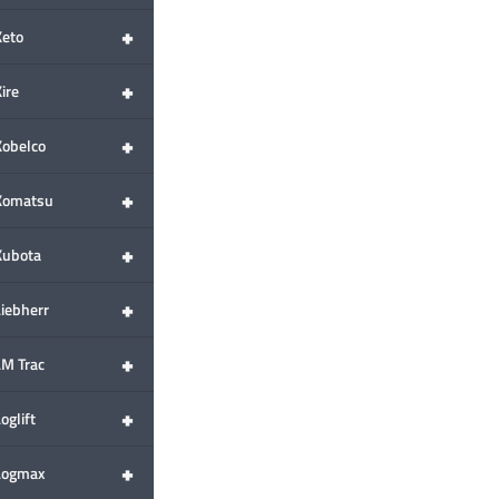
+
Keto
+
ire
+
Kobelco
+
Komatsu
+
Kubota
+
Liebherr
+
LM Trac
+
oglift
+
Logmax