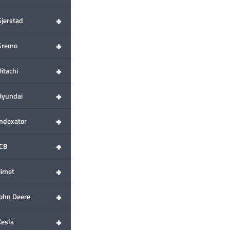
+
Gjerstad
+
Gremo
+
itachi
+
Hyundai
+
Indexator
+
JCB
+
iimet
+
John Deere
+
Kesla