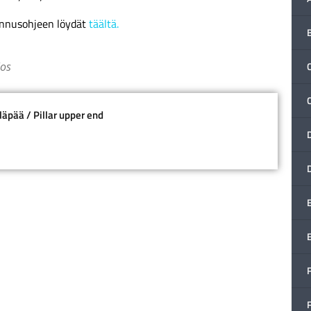
ennusohjeen löydät
täältä.
los
C
yläpää / Pillar upper end
F