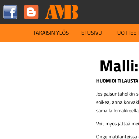
TAKAISIN YLÖS
ETUSIVU
TUOTTEE
Malli:
HUOMIOI TILAUSTA
Jos paisuntaholkin s
soikea, anna korva
samalla lomakkeella
Voit myös jättää me
Ongelmatilanteissa 