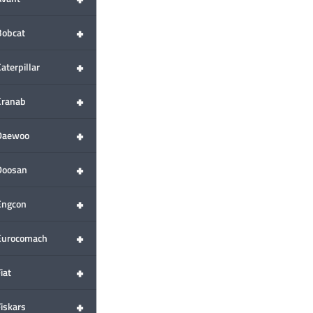
+
Bobcat
+
aterpillar
+
Cranab
+
Daewoo
+
Doosan
+
Engcon
+
Eurocomach
+
iat
+
Fiskars