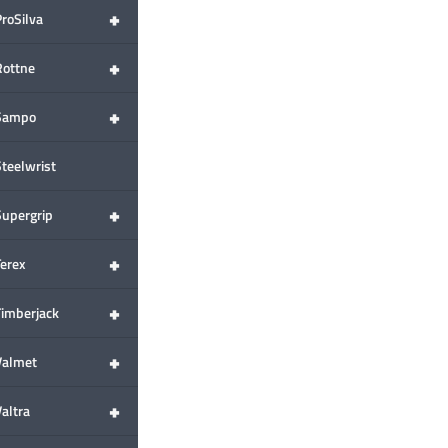
+
ProSilva
+
Rottne
+
Sampo
Steelwrist
+
Supergrip
+
Terex
+
Timberjack
+
Valmet
+
altra