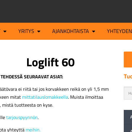
T
YRITYS
AJANKOHTAISTA
YHTEYDEN
Loglift 60
Tuo
 TEHDESSÄ SEURAAVAT ASIAT:
äätövara ei riitä tai jos korvakkeen reikä on yli 1,5 mm
kkeen mitat
mittatilauslomakkeella
. Muista ilmoittaa
, mistä tuotteesta on kyse.
ille
tarjouspyynnön
.
ota yhteyttä
meihin.