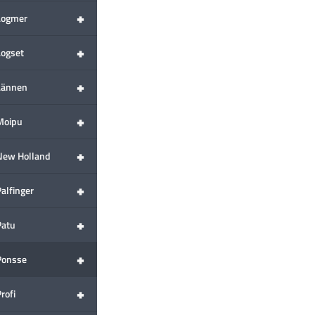
+
Logmer
+
Logset
+
Lännen
+
Moipu
+
New Holland
+
alfinger
+
Patu
+
Ponsse
+
rofi