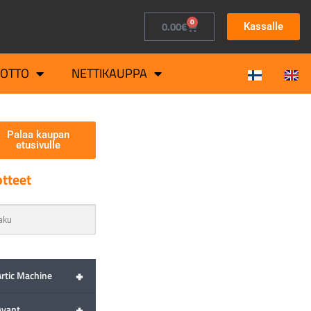
0
0.00
€
Kassalle
OTTO
NETTIKAUPPA
Palaa kaupan
etusivulle
tteet
+
Artic Machine
+
Avant