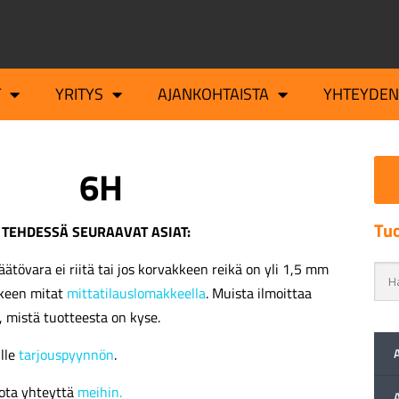
T
YRITYS
AJANKOHTAISTA
YHTEYDEN
6H
Tuo
 TEHDESSÄ SEURAAVAT ASIAT:
äätövara ei riitä tai jos korvakkeen reikä on yli 1,5 mm
kkeen mitat
mittatilauslomakkeella
. Muista ilmoittaa
, mistä tuotteesta on kyse.
ille
tarjouspyynnön
.
ota yhteyttä
meihin.