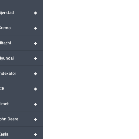
+
Gjerstad
+
Gremo
+
itachi
+
Hyundai
+
Indexator
+
JCB
+
iimet
+
John Deere
+
Kesla