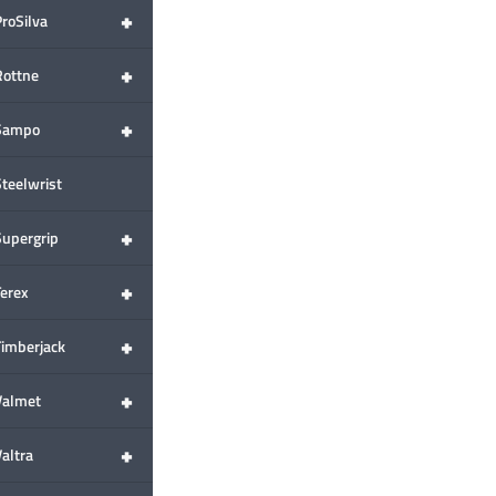
+
ProSilva
+
Rottne
+
Sampo
Steelwrist
+
Supergrip
+
Terex
+
Timberjack
+
Valmet
+
altra