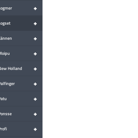
+
Logmer
+
Logset
+
Lännen
+
Moipu
+
New Holland
+
alfinger
+
Patu
+
Ponsse
+
rofi