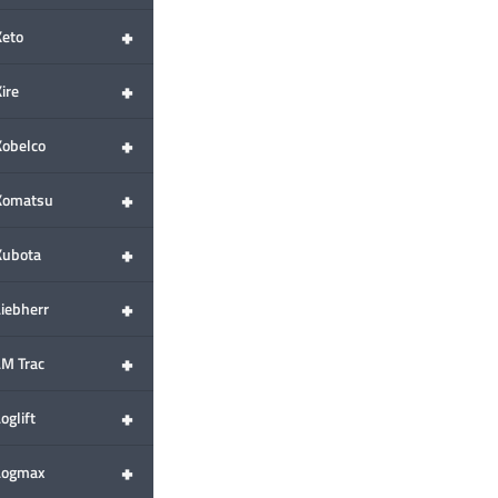
+
Keto
+
ire
+
Kobelco
+
Komatsu
+
Kubota
+
Liebherr
+
LM Trac
+
oglift
+
Logmax