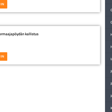
IIN
ormaajapöydän kallistus
H
IIN
J