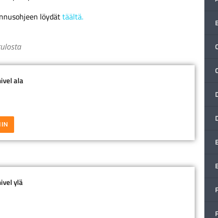
ennusohjeen löydät
täältä.
tulosta
C
ivel ala
IIN
ivel ylä
F