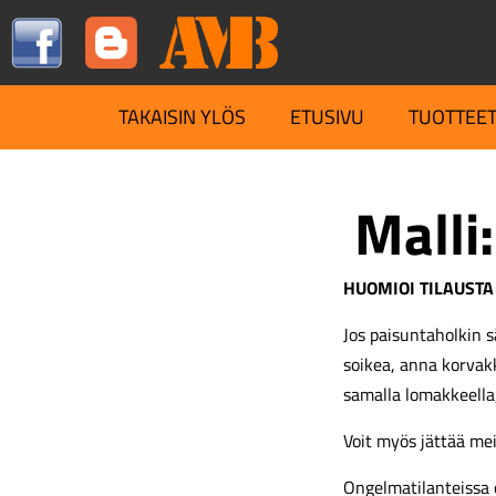
TAKAISIN YLÖS
ETUSIVU
TUOTTEE
Malli:
HUOMIOI TILAUSTA
Jos paisuntaholkin s
soikea, anna korva
samalla lomakkeella
Voit myös jättää me
Ongelmatilanteissa 