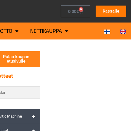
0
0.00
€
Kassalle
OTTO
NETTIKAUPPA
Palaa kaupan
etusivulle
tteet
+
Artic Machine
+
Avant