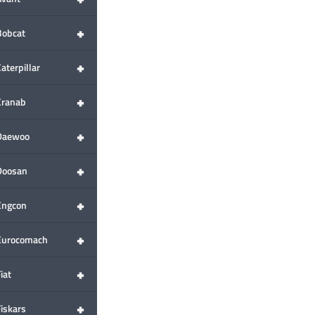
+
Bobcat
+
aterpillar
+
Cranab
+
Daewoo
+
Doosan
+
Engcon
+
Eurocomach
+
iat
+
Fiskars