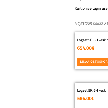
Kartioniveltapin as
Näytetään kaikki 3 
Logset 5F, 6H keskin
654.00
€
LISÄÄ OSTOSKOR
Logset 5F, 6H keskin
586.00
€