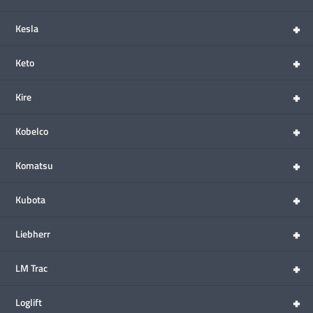
+
Kesla
+
Keto
+
Kire
+
Kobelco
+
Komatsu
+
Kubota
+
Liebherr
+
LM Trac
+
Loglift