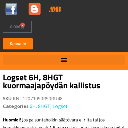
0
0.00
€
Kassalle
Logset 6H, 8HGT
kuormaajapöydän kallistus
SKU
KNT12071090R90RU48
Categories
6H
,
8HGT
,
Logset
Huomioi!
Jos paisuntaholkin säätövara ei riitä tai jos
korvakkeen reikä on yli 1,5 mm soikea, anna korvakkeen mitat