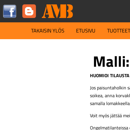
TAKAISIN YLÖS
ETUSIVU
TUOTTEE
Malli:
HUOMIOI TILAUSTA
Jos paisuntaholkin s
soikea, anna korva
samalla lomakkeella
Voit myös jättää me
Ongelmatilanteissa 