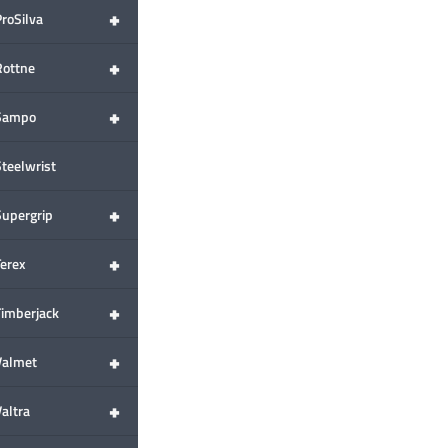
+
ProSilva
+
Rottne
+
Sampo
Steelwrist
+
Supergrip
+
Terex
+
Timberjack
+
Valmet
+
altra