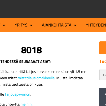
T
YRITYS
AJANKOHTAISTA
YHTEYDEN
8018
Tuo
 TEHDESSÄ SEURAAVAT ASIAT:
äätövara ei riitä tai jos korvakkeen reikä on yli 1,5 mm
kkeen mitat
mittatilauslomakkeella
. Muista ilmoittaa
, mistä tuotteesta on kyse.
ille
tarjouspyynnön
.
ota yhteyttä
meihin.