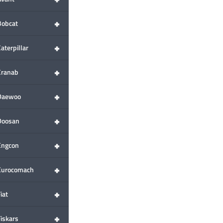
+
Bobcat
+
aterpillar
+
Cranab
+
Daewoo
+
Doosan
+
Engcon
+
Eurocomach
+
iat
+
Fiskars