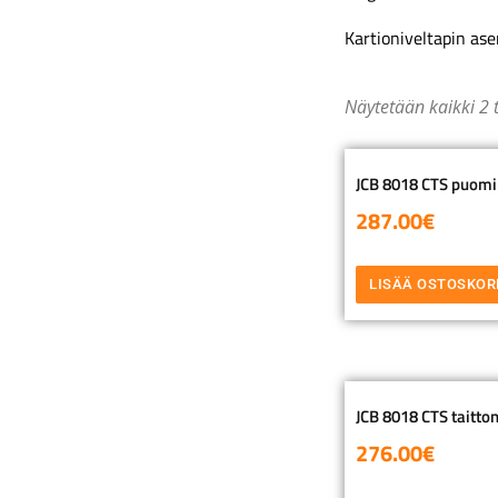
Kartioniveltapin as
Näytetään kaikki 2 
JCB 8018 CTS puomin
287.00
€
LISÄÄ OSTOSKOR
JCB 8018 CTS taitton
276.00
€