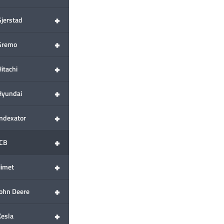
+
Gjerstad
+
Gremo
+
itachi
+
Hyundai
+
Indexator
+
JCB
+
iimet
+
John Deere
+
Kesla