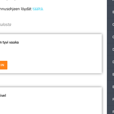
ennusohjeen löydät
täältä.
tulosta
C
 tyvi vaaka
IIN
ivel
F