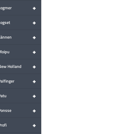
+
Logmer
+
Logset
+
Lännen
+
Moipu
+
New Holland
+
alfinger
+
Patu
+
Ponsse
+
rofi