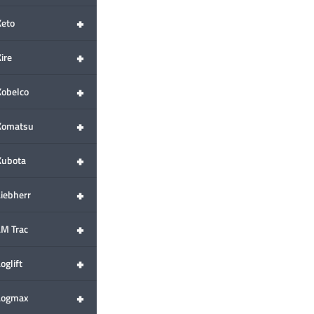
+
Keto
+
ire
+
Kobelco
+
Komatsu
+
Kubota
+
Liebherr
+
LM Trac
+
oglift
+
Logmax