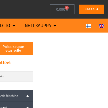
0
0.00
€
Kassalle
OTTO
NETTIKAUPPA
Palaa kaupan
etusivulle
tteet
+
Artic Machine
+
Avant