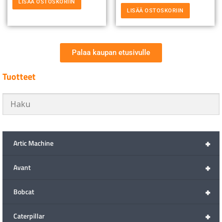
LISÄÄ OSTOSKORIIN
LISÄÄ OSTOSKORIIN
Palaa kaupan etusivulle
Tuotteet
+
Artic Machine
+
Avant
+
Bobcat
+
Caterpillar