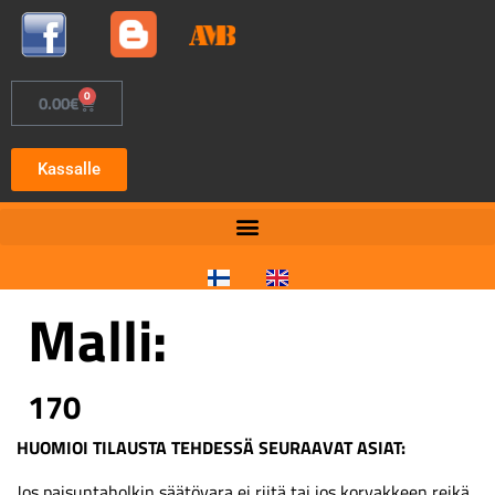
0
0.00
€
Kassalle
Malli:
170
HUOMIOI TILAUSTA TEHDESSÄ SEURAAVAT ASIAT:
Jos paisuntaholkin säätövara ei riitä tai jos korvakkeen reikä