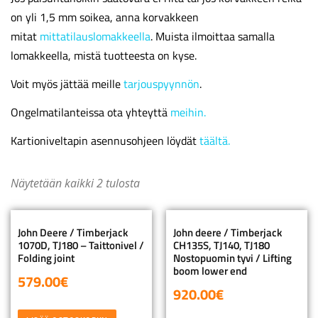
on yli 1,5 mm soikea, anna korvakkeen
mitat
mittatilauslomakkeella
. Muista ilmoittaa samalla
lomakkeella, mistä tuotteesta on kyse.
Voit myös jättää meille
tarjouspyynnön
.
Ongelmatilanteissa ota yhteyttä
meihin.
Kartioniveltapin asennusohjeen löydät
täältä.
Näytetään kaikki 2 tulosta
John Deere / Timberjack
John deere / Timberjack
1070D, TJ180 – Taittonivel /
CH135S, TJ140, TJ180
Folding joint
Nostopuomin tyvi / Lifting
boom lower end
579.00
€
920.00
€