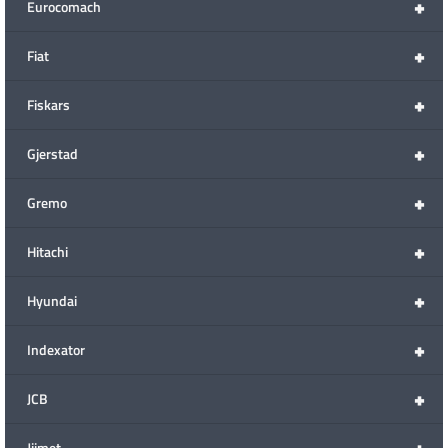
+
Eurocomach
+
Fiat
+
Fiskars
+
Gjerstad
+
Gremo
+
Hitachi
+
Hyundai
+
Indexator
+
JCB
+
Jiimet