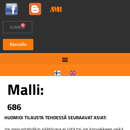
0
0.00
€
Kassalle
Malli:
686
HUOMIOI TILAUSTA TEHDESSÄ SEURAAVAT ASIAT:
Jos paisuntaholkin säätövara ei riitä tai jos korvakkeen reikä