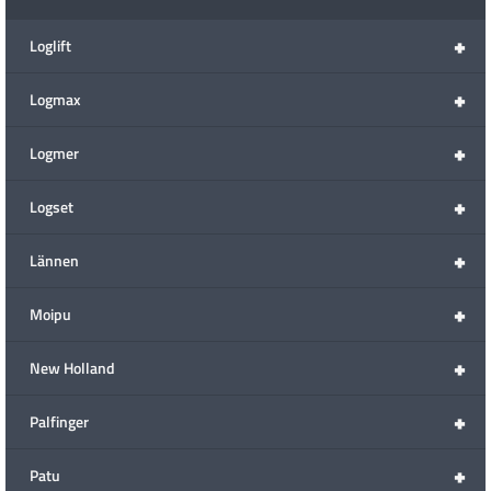
+
Loglift
+
Logmax
+
Logmer
+
Logset
+
Lännen
+
Moipu
+
New Holland
+
Palfinger
+
Patu