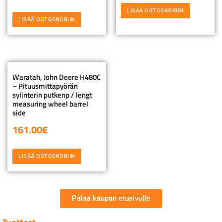
LISÄÄ OSTOSKORIIN
LISÄÄ OSTOSKORIIN
Waratah, John Deere H480C
– Pituusmittapyörän
sylinterin putkenp / lengt
measuring wheel barrel
side
161.00
€
LISÄÄ OSTOSKORIIN
Palaa kaupan etusivulle