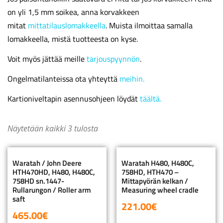
on yli 1,5 mm soikea, anna korvakkeen
mitat
mittatilauslomakkeella
. Muista ilmoittaa samalla
lomakkeella, mistä tuotteesta on kyse.
Voit myös jättää meille
tarjouspyynnön
.
Ongelmatilanteissa ota yhteyttä
meihin.
Kartioniveltapin asennusohjeen löydät
täältä.
Näytetään kaikki 3 tulosta
Waratah / John Deere
Waratah H480, H480C,
HTH470HD, H480, H480C,
758HD, HTH470 –
758HD sn.1447-
Mittapyörän kelkan /
Rullarungon / Roller arm
Measuring wheel cradle
saft
221.00
€
465.00
€