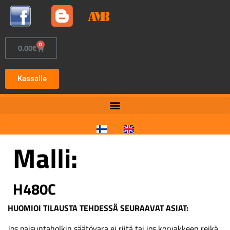
0
0.00
€
Kassalle
Malli:
H480C
HUOMIOI TILAUSTA TEHDESSÄ SEURAAVAT ASIAT:
Jos paisuntaholkin säätövara ei riitä tai jos korvakkeen reikä