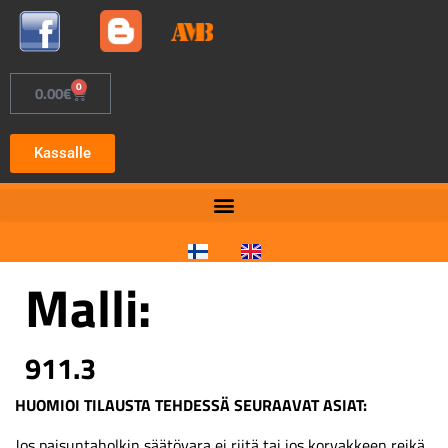
0
0.00
€
Kassalle
Malli:
911.3
HUOMIOI TILAUSTA TEHDESSÄ SEURAAVAT ASIAT:
Jos paisuntaholkin säätövara ei riitä tai jos korvakkeen reikä