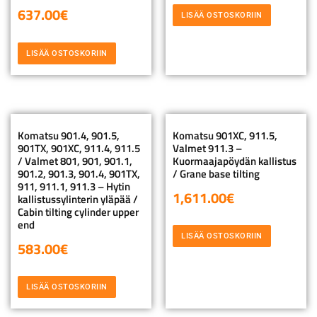
637.00
€
LISÄÄ OSTOSKORIIN
LISÄÄ OSTOSKORIIN
Komatsu 901.4, 901.5,
Komatsu 901XC, 911.5,
901TX, 901XC, 911.4, 911.5
Valmet 911.3 –
/ Valmet 801, 901, 901.1,
Kuormaajapöydän kallistus
901.2, 901.3, 901.4, 901TX,
/ Grane base tilting
911, 911.1, 911.3 – Hytin
1,611.00
€
kallistussylinterin yläpää /
Cabin tilting cylinder upper
end
LISÄÄ OSTOSKORIIN
583.00
€
LISÄÄ OSTOSKORIIN