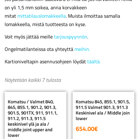
on yli 1,5 mm soikea, anna korvakkeen
mitat
mittatilauslomakkeella
. Muista ilmoittaa samalla
lomakkeella, mistä tuotteesta on kyse.
Voit myös jättää meille
tarjouspyynnön
.
Ongelmatilanteissa ota yhteyttä
meihin.
Kartioniveltapin asennusohjeen löydät
täältä.
Näytetään kaikki 7 tulosta
Komatsu / Valmet 840,
Komatsu 845, 855.1, 901.5,
845, 855.1, 901.2, 901.3,
911.5 Valmet 901.3, 911.3
901.5, 901TX, 911, 911.1,
Keskinivel ala / Middle join
911.2, 911.3, 911.5
lower
keskinivel ylä ja ala /
654.00
€
middle joint upper and
lower