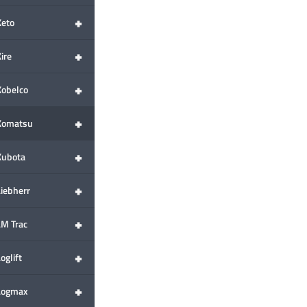
+
Keto
+
ire
+
Kobelco
+
Komatsu
+
Kubota
+
Liebherr
+
LM Trac
+
oglift
+
Logmax