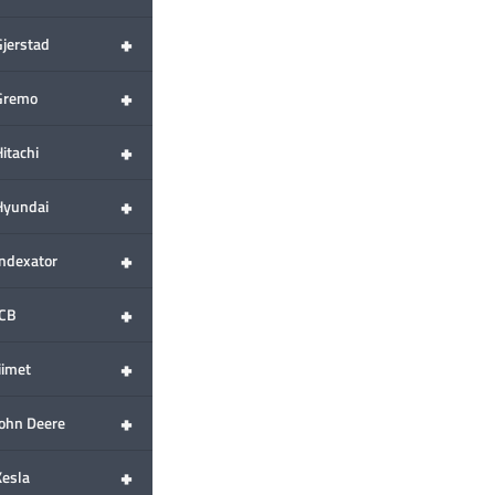
+
Gjerstad
+
Gremo
+
itachi
+
Hyundai
+
Indexator
+
JCB
+
iimet
+
John Deere
+
Kesla