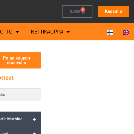
0
0.00
€
Kassalle
OTTO
NETTIKAUPPA
Palaa kaupan
etusivulle
tteet
+
Artic Machine
+
Avant