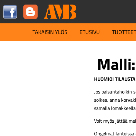
TAKAISIN YLÖS
ETUSIVU
TUOTTEE
Malli:
HUOMIOI TILAUSTA
Jos paisuntaholkin s
soikea, anna korva
samalla lomakkeella
Voit myös jättää me
Ongelmatilanteissa 