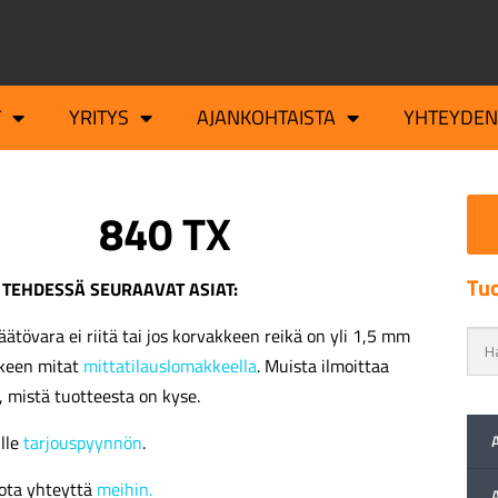
T
YRITYS
AJANKOHTAISTA
YHTEYDEN
840 TX
Tuo
 TEHDESSÄ SEURAAVAT ASIAT:
äätövara ei riitä tai jos korvakkeen reikä on yli 1,5 mm
kkeen mitat
mittatilauslomakkeella
. Muista ilmoittaa
, mistä tuotteesta on kyse.
ille
tarjouspyynnön
.
ota yhteyttä
meihin.