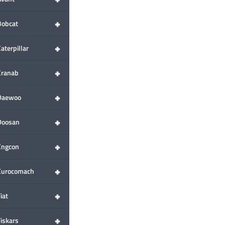
+
Bobcat
+
aterpillar
+
Cranab
+
Daewoo
+
Doosan
+
Engcon
+
Eurocomach
+
iat
+
Fiskars