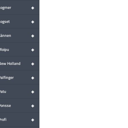
+
Logmer
+
Logset
+
Lännen
+
Moipu
+
New Holland
+
alfinger
+
Patu
+
Ponsse
+
rofi