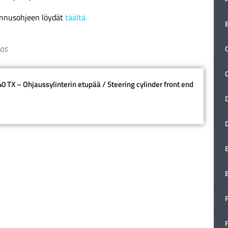
ennusohjeen löydät
täältä.
los
C
 TX – Ohjaussylinterin etupää / Steering cylinder front end
F