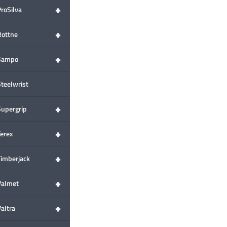
+
ProSilva
+
Rottne
+
Sampo
Steelwrist
+
Supergrip
+
Terex
+
Timberjack
+
Valmet
+
altra