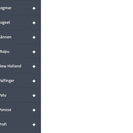
+
Logmer
+
Logset
+
Lännen
+
Moipu
+
New Holland
+
alfinger
+
Patu
+
Ponsse
+
rofi