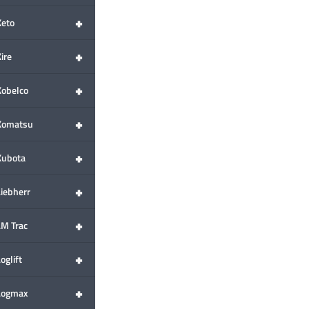
+
Keto
+
ire
+
Kobelco
+
Komatsu
+
Kubota
+
Liebherr
+
LM Trac
+
oglift
+
Logmax