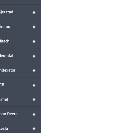
+
Gjerstad
+
Gremo
+
itachi
+
Hyundai
+
Indexator
+
JCB
+
iimet
+
John Deere
+
Kesla