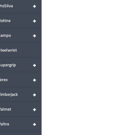
+
ProSilva
+
Rottne
+
Sampo
Steelwrist
+
Supergrip
+
Terex
+
Timberjack
+
Valmet
+
altra