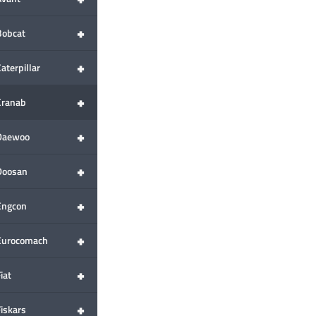
+
Bobcat
+
aterpillar
+
Cranab
+
Daewoo
+
Doosan
+
Engcon
+
Eurocomach
+
iat
+
Fiskars