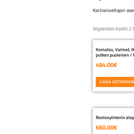
Kartioniveltapin as
Näytetään kaikki 2 
Komatsu, Valmet, 90
putken puoleinen / F
484.00
€
LISÄÄ OSTOSKOR
Nostosylinterin alap
660.00
€