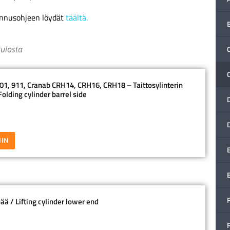
ennusohjeen löydät
täältä.
tulosta
C
1, 911, Cranab CRH14, CRH16, CRH18 – Taittosylinterin
olding cylinder barrel side
IIN
F
ää / Lifting cylinder lower end