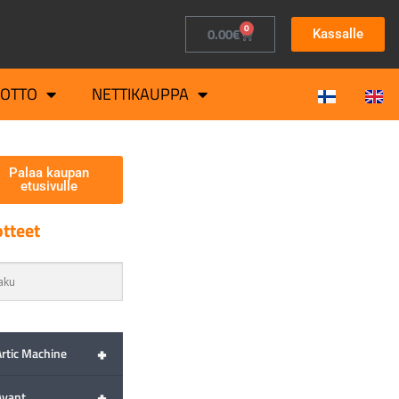
0
0.00
€
Kassalle
OTTO
NETTIKAUPPA
Palaa kaupan
etusivulle
tteet
+
Artic Machine
+
Avant