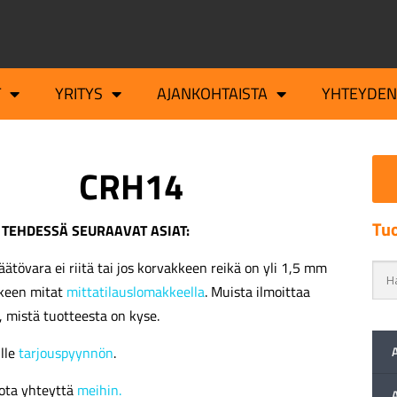
T
YRITYS
AJANKOHTAISTA
YHTEYDEN
CRH14
Tuo
 TEHDESSÄ SEURAAVAT ASIAT:
äätövara ei riitä tai jos korvakkeen reikä on yli 1,5 mm
kkeen mitat
mittatilauslomakkeella
. Muista ilmoittaa
, mistä tuotteesta on kyse.
ille
tarjouspyynnön
.
ota yhteyttä
meihin.