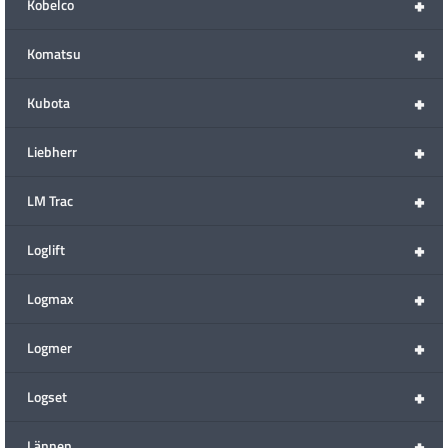
+
Kobelco
+
Komatsu
+
Kubota
+
Liebherr
+
LM Trac
+
Loglift
+
Logmax
+
Logmer
+
Logset
+
Lännen