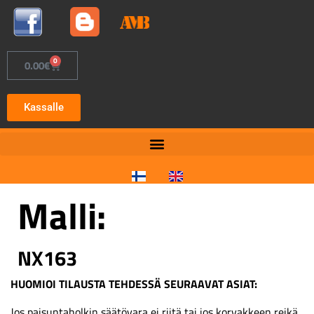
0
0.00
€
Kassalle
Malli:
NX163
HUOMIOI TILAUSTA TEHDESSÄ SEURAAVAT ASIAT:
Jos paisuntaholkin säätövara ei riitä tai jos korvakkeen reikä