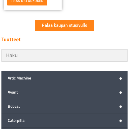
LISÄÄ OSTOSKORIIN
Palaa kaupan etusivulle
Tuotteet
+
Artic Machine
+
Avant
+
Bobcat
+
Caterpillar