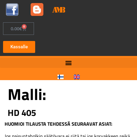
0
0.00
€
Kassalle
Malli:
HD 405
HUOMIOI TILAUSTA TEHDESSÄ SEURAAVAT ASIAT:
Jos paisuntaholkin säätövara ei riitä tai jos korvakkeen reikä