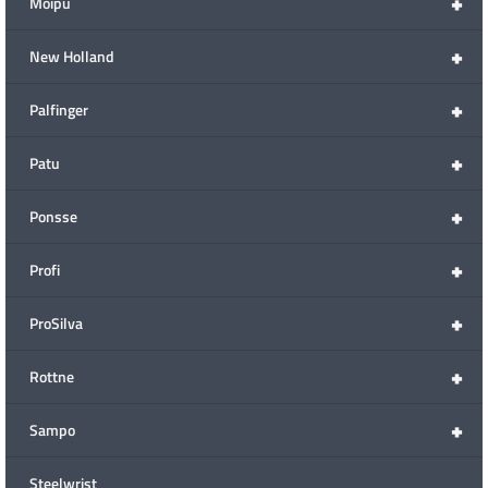
+
Moipu
+
New Holland
+
Palfinger
+
Patu
+
Ponsse
+
Profi
+
ProSilva
+
Rottne
+
Sampo
Steelwrist