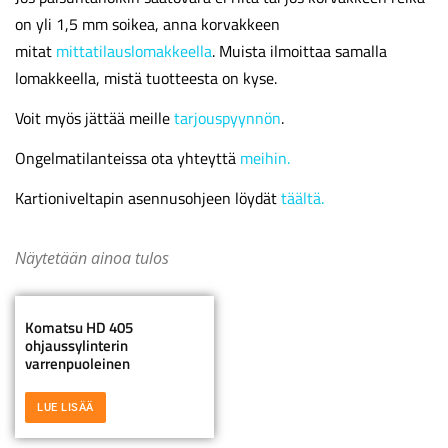
on yli 1,5 mm soikea, anna korvakkeen
mitat
mittatilauslomakkeella
. Muista ilmoittaa samalla
lomakkeella, mistä tuotteesta on kyse.
Voit myös jättää meille
tarjouspyynnön
.
Ongelmatilanteissa ota yhteyttä
meihin.
Kartioniveltapin asennusohjeen löydät
täältä.
Näytetään ainoa tulos
Komatsu HD 405
ohjaussylinterin
varrenpuoleinen
LUE LISÄÄ