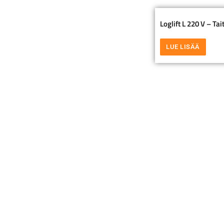
Loglift L 220 V – Tai
LUE LISÄÄ