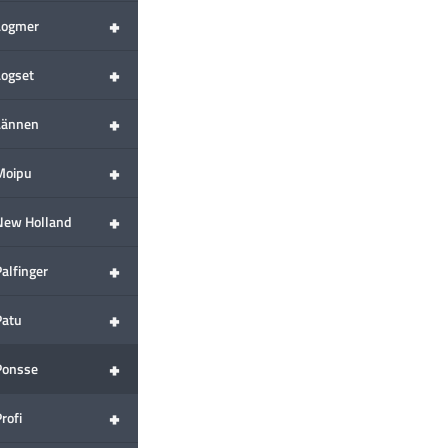
+
Logmer
+
Logset
+
Lännen
+
Moipu
+
New Holland
+
alfinger
+
Patu
+
Ponsse
+
rofi