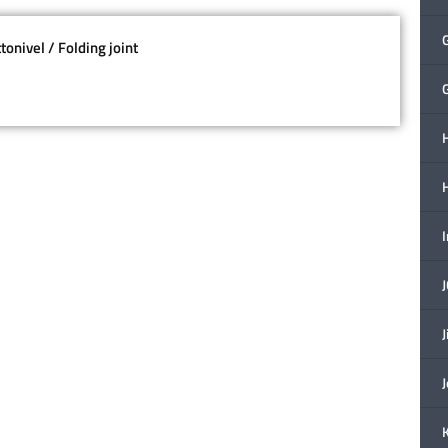
ttonivel / Folding joint
H
J