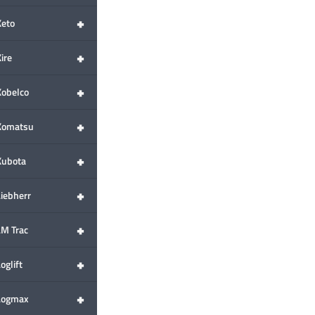
+
Keto
+
ire
+
Kobelco
+
Komatsu
+
Kubota
+
Liebherr
+
LM Trac
+
oglift
+
Logmax