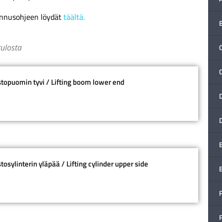
ennusohjeen löydät
täältä.
tulosta
C
ostopuomin tyvi / Lifting boom lower end
stosylinterin yläpää / Lifting cylinder upper side
F