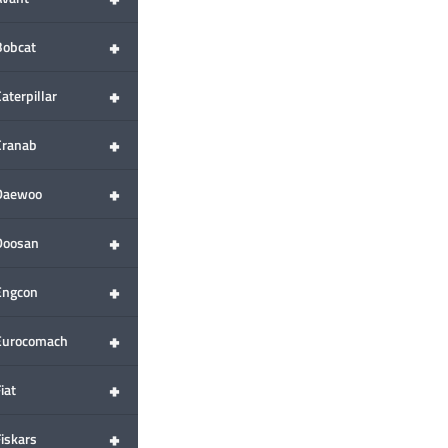
+
Bobcat
+
aterpillar
+
Cranab
+
Daewoo
+
Doosan
+
Engcon
+
Eurocomach
+
iat
+
Fiskars