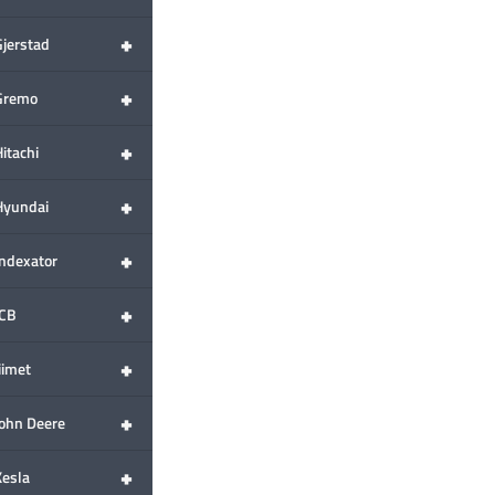
+
Gjerstad
+
Gremo
+
itachi
+
Hyundai
+
Indexator
+
JCB
+
iimet
+
John Deere
+
Kesla