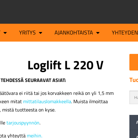
T
YRITYS
AJANKOHTAISTA
YHTEYDEN
Loglift L 220 V
Tuo
 TEHDESSÄ SEURAAVAT ASIAT:
äätövara ei riitä tai jos korvakkeen reikä on yli 1,5 mm
kkeen mitat
mittatilauslomakkeella
. Muista ilmoittaa
, mistä tuotteesta on kyse.
ille
tarjouspyynnön
.
ota yhteyttä
meihin.