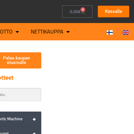
0
0.00
€
Kassalle
OTTO
NETTIKAUPPA
Palaa kaupan
etusivulle
tteet
+
Artic Machine
+
Avant