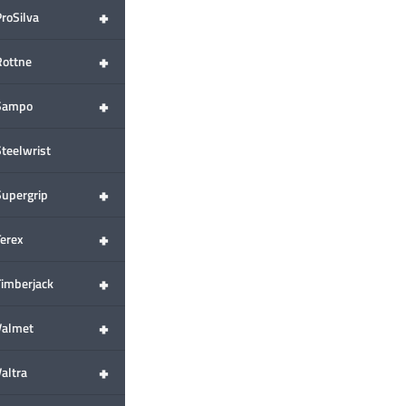
+
ProSilva
+
Rottne
+
Sampo
Steelwrist
+
Supergrip
+
Terex
+
Timberjack
+
Valmet
+
altra