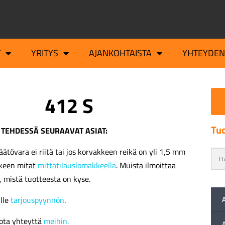
T
YRITYS
AJANKOHTAISTA
YHTEYDEN
412 S
Tuo
 TEHDESSÄ SEURAAVAT ASIAT:
äätövara ei riitä tai jos korvakkeen reikä on yli 1,5 mm
kkeen mitat
mittatilauslomakkeella
. Muista ilmoittaa
, mistä tuotteesta on kyse.
ille
tarjouspyynnön
.
ota yhteyttä
meihin.