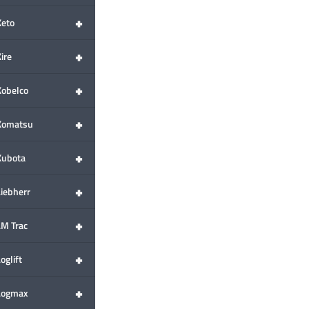
+
Keto
+
ire
+
Kobelco
+
Komatsu
+
Kubota
+
Liebherr
+
LM Trac
+
oglift
+
Logmax