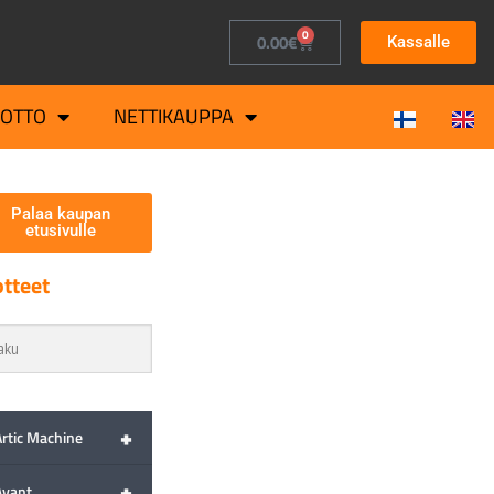
0
0.00
€
Kassalle
OTTO
NETTIKAUPPA
Palaa kaupan
etusivulle
tteet
+
Artic Machine
+
Avant