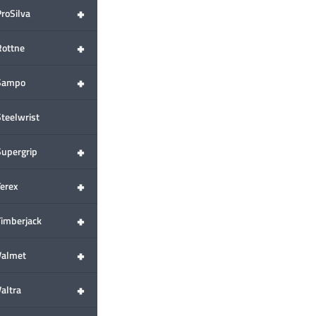
+
ProSilva
+
Rottne
+
Sampo
Steelwrist
+
Supergrip
+
Terex
+
Timberjack
+
Valmet
+
altra