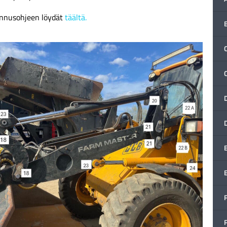
ennusohjeen löydät
täältä.
C
F