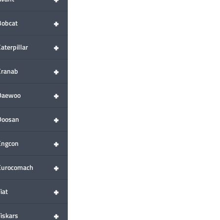
+
Bobcat
+
aterpillar
+
Cranab
+
Daewoo
+
Doosan
+
Engcon
+
Eurocomach
+
iat
+
Fiskars