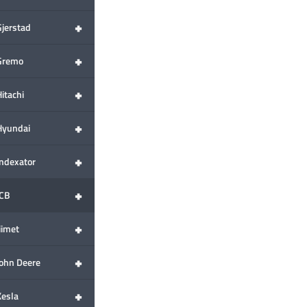
+
Gjerstad
+
Gremo
+
itachi
+
Hyundai
+
Indexator
+
JCB
+
iimet
+
John Deere
+
Kesla