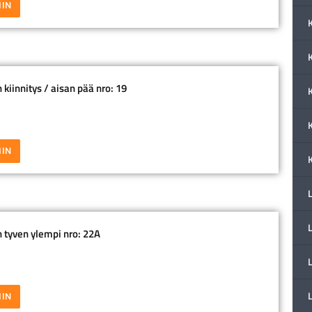
IIN
K
kiinnitys / aisan pää nro: 19
IIN
 tyven ylempi nro: 22A
L
IIN