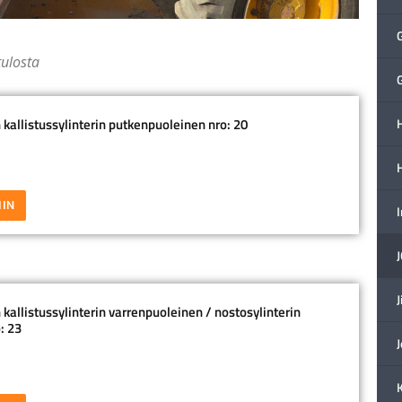
tulosta
 kallistussylinterin putkenpuoleinen nro: 20
H
IIN
J
kallistussylinterin varrenpuoleinen / nostosylinterin
: 23