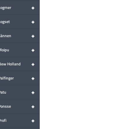
+
Logmer
+
Logset
+
Lännen
+
Moipu
+
New Holland
+
alfinger
+
Patu
+
Ponsse
+
rofi