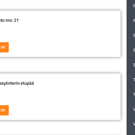
to nro: 21
IIN
ssylinterin etupää
IIN
V