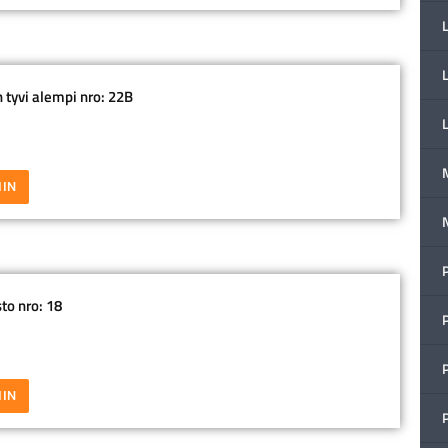
 tyvi alempi nro: 22B
IIN
P
to nro: 18
IIN
P