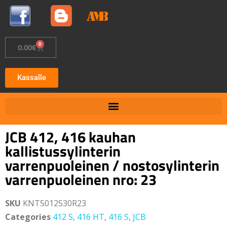
0
0.00
€
Kassalle
JCB 412, 416 kauhan
kallistussylinterin
varrenpuoleinen / nostosylinterin
varrenpuoleinen nro: 23
SKU
KNT5012530R23
Categories
412 S
,
416 HT
,
416 S
,
JCB