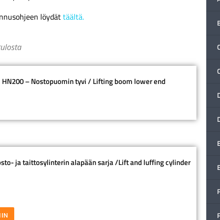
ennusohjeen löydät
täältä.
tulosta
C
 HN200 – Nostopuomin tyvi / Lifting boom lower end
o- ja taittosylinterin alapään sarja /Lift and luffing cylinder
F
IIN