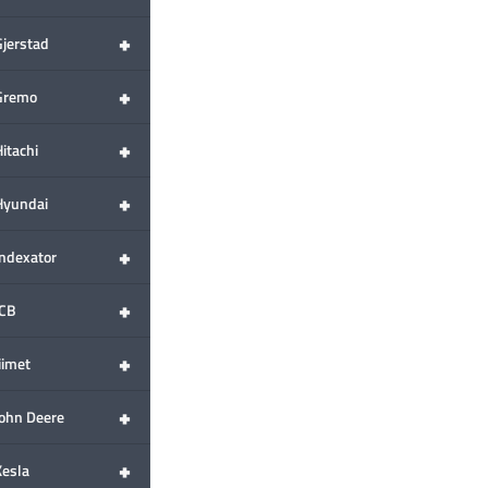
+
Gjerstad
+
Gremo
+
itachi
+
Hyundai
+
Indexator
+
JCB
+
iimet
+
John Deere
+
Kesla