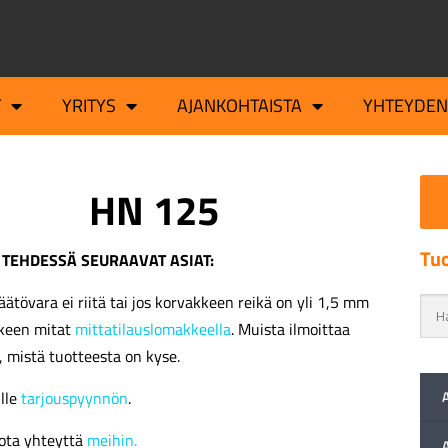
T
YRITYS
AJANKOHTAISTA
YHTEYDEN
HN 125
Tuo
 TEHDESSÄ SEURAAVAT ASIAT:
äätövara ei riitä tai jos korvakkeen reikä on yli 1,5 mm
kkeen mitat
mittatilauslomakkeella
. Muista ilmoittaa
, mistä tuotteesta on kyse.
ille
tarjouspyynnön
.
ota yhteyttä
meihin.