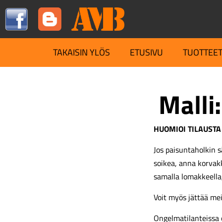
TAKAISIN YLÖS
ETUSIVU
TUOTTEE
Malli:
HUOMIOI TILAUSTA
Jos paisuntaholkin s
soikea, anna korva
samalla lomakkeella
Voit myös jättää me
Ongelmatilanteissa 