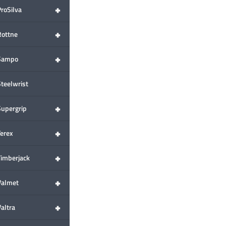
+
ProSilva
+
Rottne
+
Sampo
Steelwrist
+
Supergrip
+
Terex
+
Timberjack
+
Valmet
+
altra