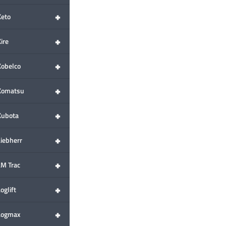
+
Keto
+
ire
+
Kobelco
+
Komatsu
+
Kubota
+
Liebherr
+
LM Trac
+
oglift
+
Logmax