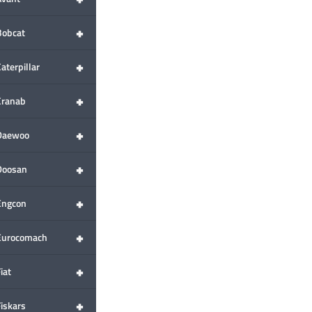
+
Bobcat
+
aterpillar
+
Cranab
+
Daewoo
+
Doosan
+
Engcon
+
Eurocomach
+
iat
+
Fiskars