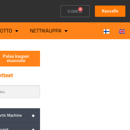
0
0.00
€
Kassalle
OTTO
NETTIKAUPPA
Palaa kaupan
etusivulle
tteet
+
Artic Machine
+
Avant