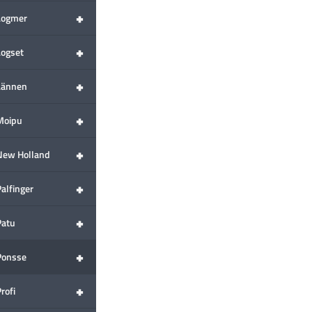
+
Logmer
+
Logset
+
Lännen
+
Moipu
+
New Holland
+
alfinger
+
Patu
+
Ponsse
+
rofi