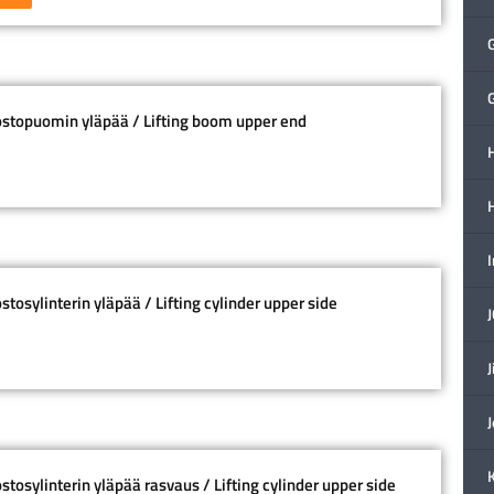
stopuomin yläpää / Lifting boom upper end
H
osylinterin yläpää / Lifting cylinder upper side
J
tosylinterin yläpää rasvaus / Lifting cylinder upper side