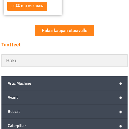
LISÄÄ OSTOSKORIIN
Palaa kaupan etusivulle
Tuotteet
+
Artic Machine
+
Avant
+
Bobcat
+
Caterpillar