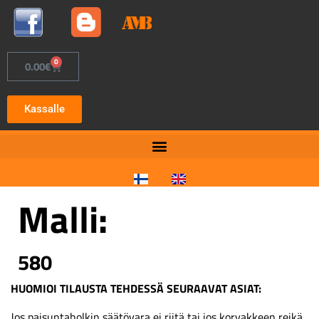
0
0.00
€
Kassalle
Malli:
580
HUOMIOI TILAUSTA TEHDESSÄ SEURAAVAT ASIAT:
Jos paisuntaholkin säätövara ei riitä tai jos korvakkeen reikä