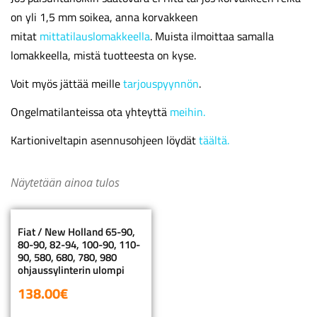
on yli 1,5 mm soikea, anna korvakkeen
mitat
mittatilauslomakkeella
. Muista ilmoittaa samalla
lomakkeella, mistä tuotteesta on kyse.
Voit myös jättää meille
tarjouspyynnön
.
Ongelmatilanteissa ota yhteyttä
meihin.
Kartioniveltapin asennusohjeen löydät
täältä.
Näytetään ainoa tulos
Fiat / New Holland 65-90,
80-90, 82-94, 100-90, 110-
90, 580, 680, 780, 980
ohjaussylinterin ulompi
138.00
€