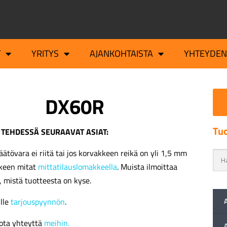
T
YRITYS
AJANKOHTAISTA
YHTEYDEN
DX60R
Tuo
 TEHDESSÄ SEURAAVAT ASIAT:
äätövara ei riitä tai jos korvakkeen reikä on yli 1,5 mm
kkeen mitat
mittatilauslomakkeella
. Muista ilmoittaa
, mistä tuotteesta on kyse.
ille
tarjouspyynnön
.
ota yhteyttä
meihin.