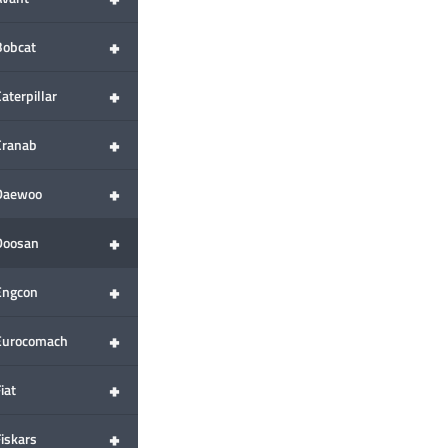
+
Bobcat
+
aterpillar
+
Cranab
+
Daewoo
+
Doosan
+
Engcon
+
Eurocomach
+
iat
+
Fiskars