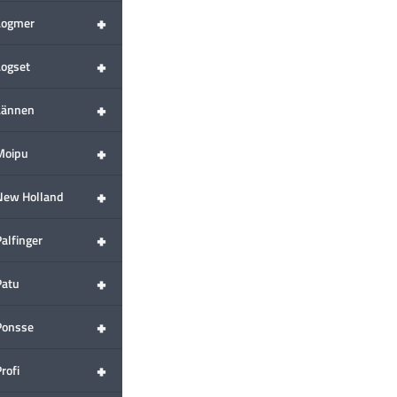
+
Logmer
+
Logset
+
Lännen
+
Moipu
+
New Holland
+
alfinger
+
Patu
+
Ponsse
+
rofi