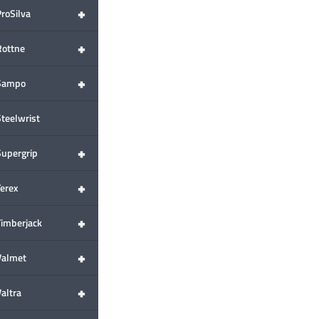
+
ProSilva
+
Rottne
+
Sampo
Steelwrist
+
Supergrip
+
Terex
+
Timberjack
+
Valmet
+
altra