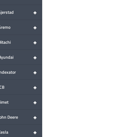
+
Gjerstad
+
Gremo
+
itachi
+
Hyundai
+
Indexator
+
JCB
+
iimet
+
John Deere
+
Kesla