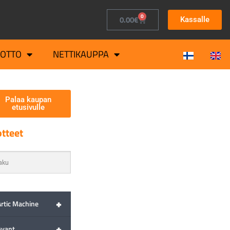
0
0.00
€
Kassalle
OTTO
NETTIKAUPPA
Palaa kaupan
etusivulle
tteet
+
Artic Machine
+
Avant