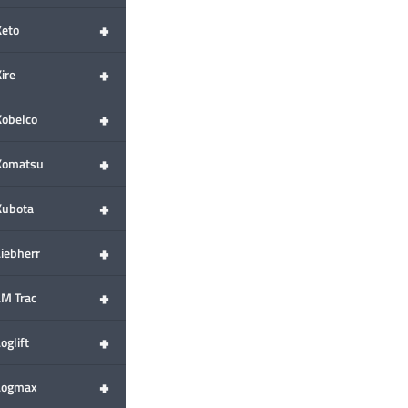
+
Keto
+
ire
+
Kobelco
+
Komatsu
+
Kubota
+
Liebherr
+
LM Trac
+
oglift
+
Logmax