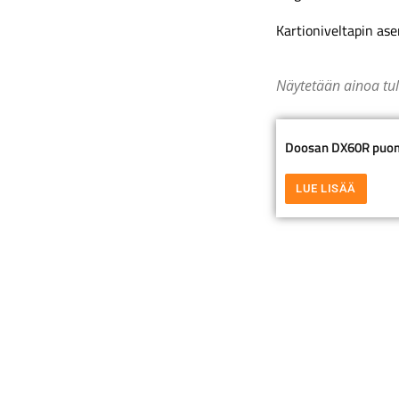
Kartioniveltapin as
Näytetään ainoa tu
Doosan DX60R puomi
LUE LISÄÄ