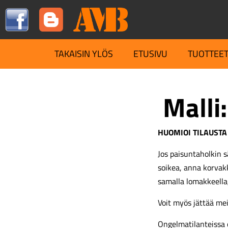
TAKAISIN YLÖS
ETUSIVU
TUOTTEE
Malli:
HUOMIOI TILAUSTA
Jos paisuntaholkin s
soikea, anna korva
samalla lomakkeella
Voit myös jättää me
Ongelmatilanteissa 