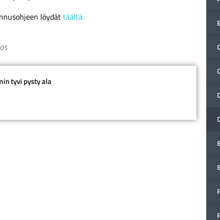
ennusohjeen löydät
täältä.
los
C
n tyvi pysty ala
F