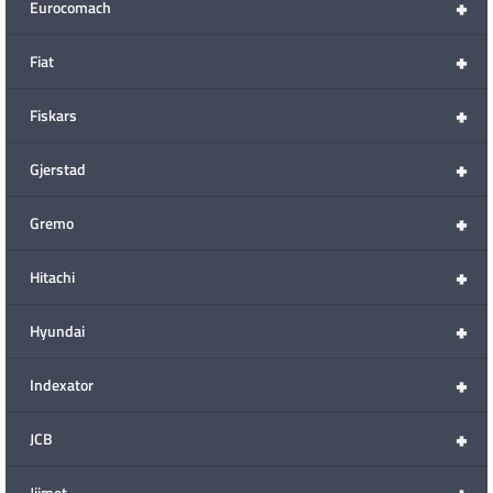
+
Eurocomach
+
Fiat
+
Fiskars
+
Gjerstad
+
Gremo
+
Hitachi
+
Hyundai
+
Indexator
+
JCB
+
Jiimet