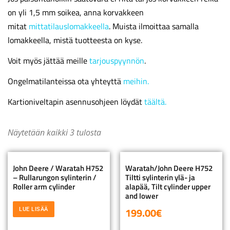
on yli 1,5 mm soikea, anna korvakkeen
mitat
mittatilauslomakkeella
. Muista ilmoittaa samalla
lomakkeella, mistä tuotteesta on kyse.
Voit myös jättää meille
tarjouspyynnön
.
Ongelmatilanteissa ota yhteyttä
meihin.
Kartioniveltapin asennusohjeen löydät
täältä.
Näytetään kaikki 3 tulosta
John Deere / Waratah H752
Waratah/John Deere H752
– Rullarungon sylinterin /
Tiltti sylinterin ylä- ja
Roller arm cylinder
alapää, Tilt cylinder upper
and lower
199.00
€
LUE LISÄÄ