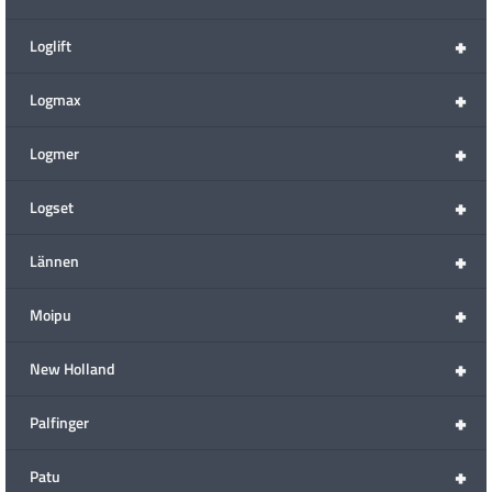
+
Loglift
+
Logmax
+
Logmer
+
Logset
+
Lännen
+
Moipu
+
New Holland
+
Palfinger
+
Patu