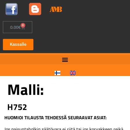
0
0.00
€
Kassalle
Malli:
H752
HUOMIOI TILAUSTA TEHDESSÄ SEURAAVAT ASIAT:
Jos paisuntaholkin säätövara ei riitä tai jos korvakkeen reikä