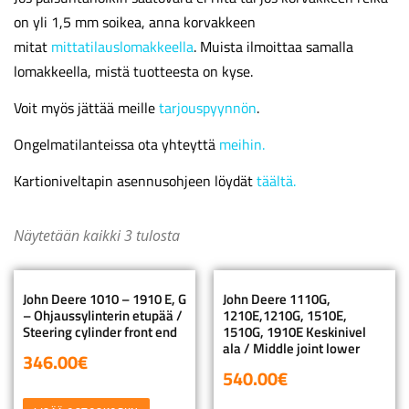
on yli 1,5 mm soikea, anna korvakkeen
mitat
mittatilauslomakkeella
. Muista ilmoittaa samalla
lomakkeella, mistä tuotteesta on kyse.
Voit myös jättää meille
tarjouspyynnön
.
Ongelmatilanteissa ota yhteyttä
meihin.
Kartioniveltapin asennusohjeen löydät
täältä.
Näytetään kaikki 3 tulosta
John Deere 1010 – 1910 E, G
John Deere 1110G,
– Ohjaussylinterin etupää /
1210E,1210G, 1510E,
Steering cylinder front end
1510G, 1910E Keskinivel
ala / Middle joint lower
346.00
€
540.00
€