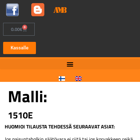
0
0.00
€
Kassalle
Malli:
1510E
HUOMIOI TILAUSTA TEHDESSÄ SEURAAVAT ASIAT:
Jos paisuntaholkin säätövara ei riitä tai jos korvakkeen reikä