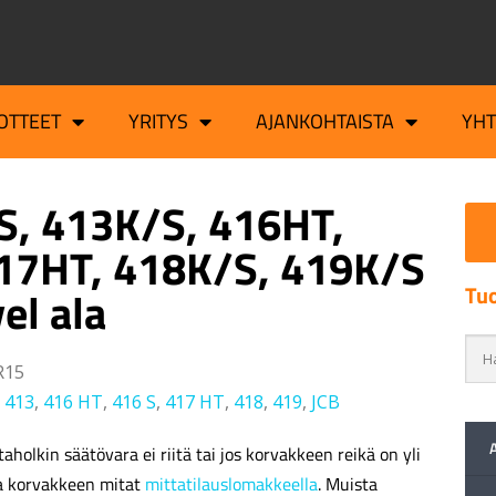
OTTEET
YRITYS
AJANKOHTAISTA
YH
S, 413K/S, 416HT,
17HT, 418K/S, 419K/S
Tuo
el ala
R15
,
413
,
416 HT
,
416 S
,
417 HT
,
418
,
419
,
JCB
aholkin säätövara ei riitä tai jos korvakkeen reikä on yli
a korvakkeen mitat
mittatilauslomakkeella
. Muista