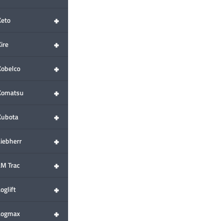
+
Keto
+
ire
+
Kobelco
+
Komatsu
+
Kubota
+
Liebherr
+
LM Trac
+
oglift
+
Logmax