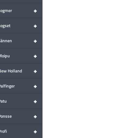
+
Logmer
+
Logset
+
Lännen
+
Moipu
+
New Holland
+
alfinger
+
Patu
+
Ponsse
+
rofi