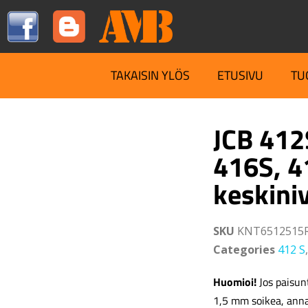
TAKAISIN YLÖS
ETUSIVU
TU
JCB 412
416S, 4
keskiniv
SKU
KNT6512515
Categories
412 S
Huomioi!
Jos paisunt
1,5 mm soikea, ann