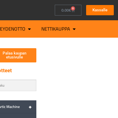
0
0.00
€
Kassalle
TEYDENOTTO
NETTIKAUPPA
Palaa kaupan
etusivulle
tteet
+
Artic Machine