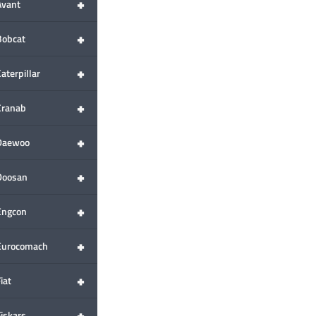
+
Avant
+
Bobcat
+
aterpillar
+
Cranab
+
Daewoo
+
Doosan
+
Engcon
+
Eurocomach
+
iat
+
Fiskars