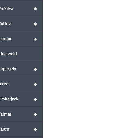
+
ProSilva
+
Rottne
+
Sampo
Steelwrist
+
Supergrip
+
Terex
+
Timberjack
+
Valmet
+
altra