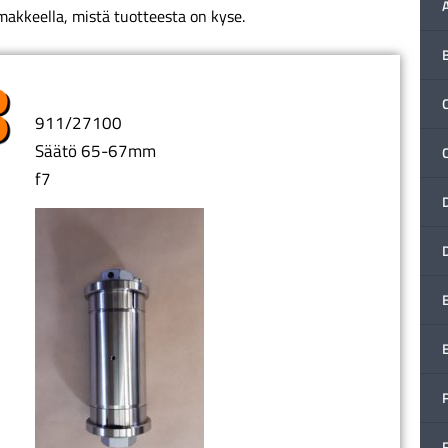
makkeella, mistä tuotteesta on kyse.
C
911/27100
Säätö 65-67mm
f7
F