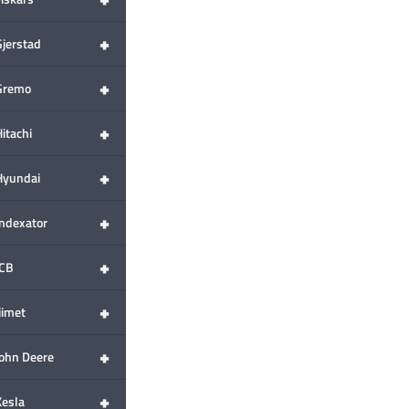
+
Gjerstad
+
Gremo
+
itachi
+
Hyundai
+
Indexator
+
JCB
+
iimet
+
John Deere
+
Kesla