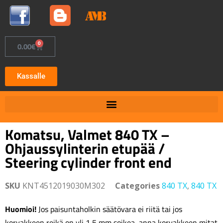
0
0.00
€
Kassalle
Komatsu, Valmet 840 TX –
Ohjaussylinterin etupää /
Steering cylinder front end
SKU
KNT4512019030M302
Categories
840 TX
,
840 TX
Huomioi!
Jos paisuntaholkin säätövara ei riitä tai jos
korvakkeen reikä on yli 1,5 mm soikea, anna korvakkeen mitat