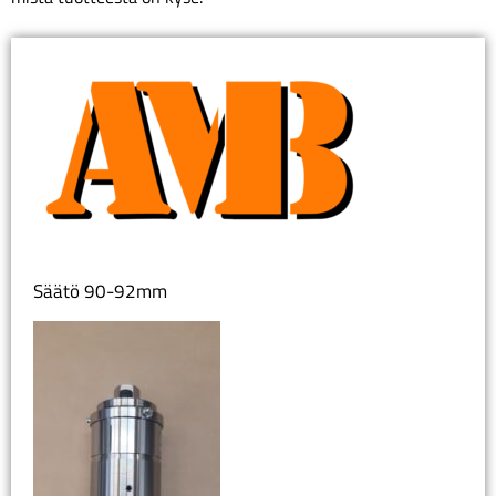
Säätö 90-92mm