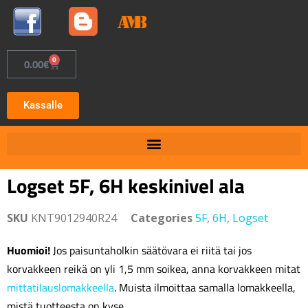
0
0.00
€
Kassalle
Logset 5F, 6H keskinivel ala
SKU
KNT9012940R24
Categories
5F
,
6H
,
Logset
Huomioi!
Jos paisuntaholkin säätövara ei riitä tai jos
korvakkeen reikä on yli 1,5 mm soikea, anna korvakkeen mitat
mittatilauslomakkeella
. Muista ilmoittaa samalla lomakkeella,
mistä tuotteesta on kyse.