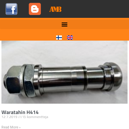
Waratahin H414
12.7.2019
Ei kommentteja
Read More »